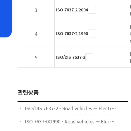
3
ISO 7637-2:2004
4
ISO 7637-2:1990
5
ISO/DIS 7637-2
관련상품
ISO/DIS 7637-2 - Road vehicles — Electrical disturbances by conduction and coupling — Part 2: Electrical transient conduction along supply lines
ISO 7637-0:1990 - Road vehicles — Electrical disturbance by conduction and coupling — Part 0: Definitions and general