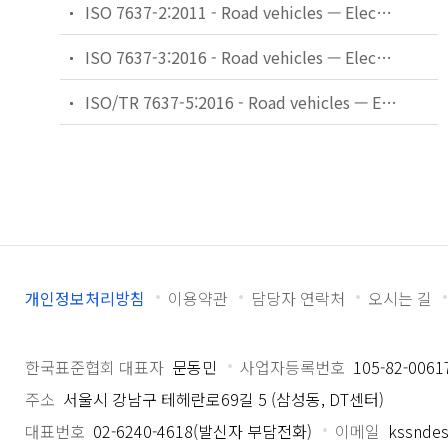
ISO 7637-2:2011 - Road vehicles — Electrical disturbances from conduction and coupling — Part 2: Electrical transient conduction along supply lines only
ISO 7637-3:2016 - Road vehicles — Electrical disturbances from conduction and coupling — Part 3: Electrical transient transmission by capacitive and inductive coupling via lines other than supply lines
ISO/TR 7637-5:2016 - Road vehicles — Electrical disturbances from conduction and coupling — Part 5: Enhanced definitions and verification methods for harmonization of pulse generators according to ISO 7637
개인정보처리방침
이용약관
담당자 연락처
오시는 길
한국표준협회 대표자
문동민
사업자등록번호
105-82-0061
주소
서울시 강남구 테헤란로69길 5 (삼성동, DT센터)
대표번호
02-6240-4618(발신자 부담전화)
이메일
kssndes