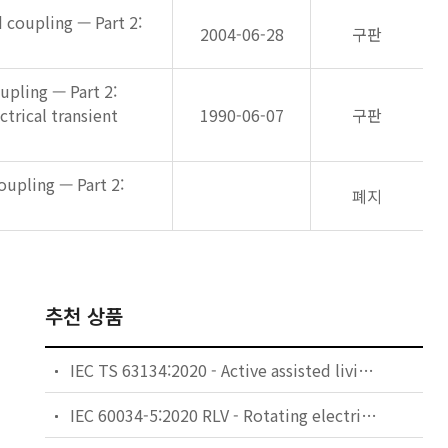
 coupling — Part 2:
2004-06-28
구판
upling — Part 2:
trical transient
1990-06-07
구판
oupling — Part 2:
폐지
추천 상품
IEC TS 63134:2020 - Active assisted living (AAL) use cases
IEC 60034-5:2020 RLV - Rotating electrical machines - Part 5: Degrees of protection provided by the integral design of rotating electrical machines (IP code) - Classification