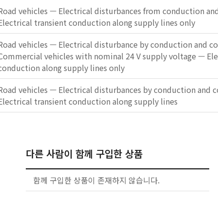
Road vehicles — Electrical disturbances from conduction and
Electrical transient conduction along supply lines only
Road vehicles — Electrical disturbance by conduction and co
Commercial vehicles with nominal 24 V supply voltage — Elec
conduction along supply lines only
Road vehicles — Electrical disturbances by conduction and c
Electrical transient conduction along supply lines
다른 사람이 함께 구입한 상품
함께 구입한 상품이 존재하지 않습니다.