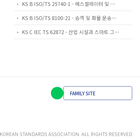
KS B ISO/TS 25740-1 - 에스컬레이터 및 무빙워크에 대한 안전요건 — 제1부: 세계공통 필수 안전요건(GESRs)
KS B ISO/TS 8100-21 - 승객 및 화물 운송용 엘리베이터 —제21부: 세계공통 필수안전요건(GESRs)을 충족하는 세계공통 안전 파라미터(GSPs)
KS C IEC TS 62872 - 산업 시설과 스마트 그리드 사이의 산업 공정 측정, 제어 및 자동화 시스템 인터페이스
FAMILY SITE
KOREAN STANDARDS ASSOCIATION. ALL RIGHTS RESERVED