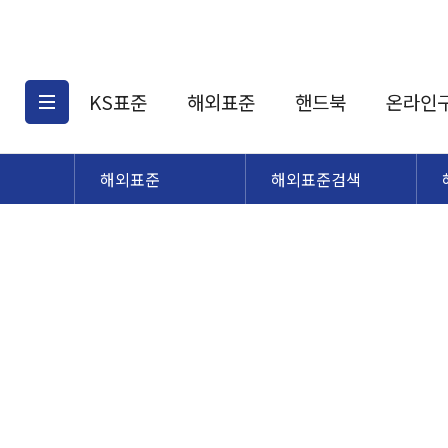
KS표준
해외표준
핸드북
온라인
해외표준
해외표준검색
KS표준검색
해외표준검색
KS
소개
AATCC
KS관련상품
해외표준관련상품
ASM
제공표준
DIN
KS인증심사기준
해외표준 견적의뢰
JSTRA
구입절차
TRA
국내단체표준
ISO심볼