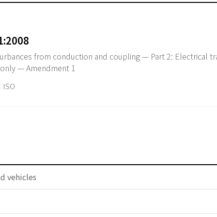
1:2008
turbances from conduction and coupling — Part 2: Electrical tr
s only — Amendment 1
 ISO
d vehicles