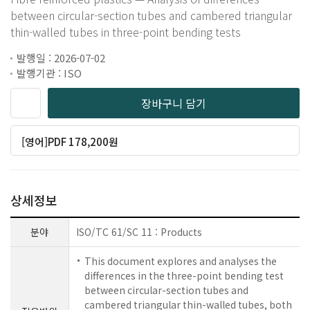
between circular-section tubes and cambered triangular
thin-walled tubes in three-point bending tests
발행일 : 2026-07-02
발행기관 : ISO
장바구니 담기
[영어]PDF 178,200원
상세정보
분야
ISO/TC 61/SC 11 : Products
This document explores and analyses the
differences in the three-point bending test
between circular-section tubes and
cambered triangular thin-walled tubes, both