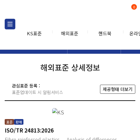
0
KS표준
해외표준
핸드북
온라
해외표준
해외표준검색
해외표
검색
해외표준 상세정보
관심표준 등록 :
제공형태 더보기
표준업데이트 시 알림서비스
표준
판매
ISO/TR 24813:2026
Fibre reinforced plastics — Analysis of differences