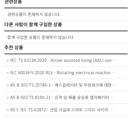
관련상품
관련상품이 존재하지 않습니다.
다른 사람이 함께 구입한 상품
함께 구입한 상품이 존재하지 않습니다.
추천 상품
IEC TS 63134:2020 - Active assisted living (AAL) use cases
IEC 60034-5:2020 RLV - Rotating electrical machines - Part 5: Degrees of protection provided by the integral design of rotating electrical machines (IP code) - Classification
KS B ISO/TS 25740-1 - 에스컬레이터 및 무빙워크에 대한 안전요건 — 제1부: 세계공통 필수 안전요건(GESRs)
KS B ISO/TS 8100-21 - 승객 및 화물 운송용 엘리베이터 —제21부: 세계공통 필수안전요건(GESRs)을 충족하는 세계공통 안전 파라미터(GSPs)
KS C IEC TS 62872 - 산업 시설과 스마트 그리드 사이의 산업 공정 측정, 제어 및 자동화 시스템 인터페이스