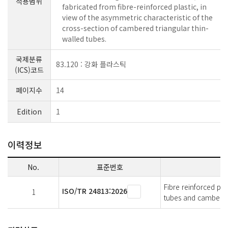
적용범위
fabricated from fibre-reinforced plastic, in
view of the asymmetric characteristic of the
cross-section of cambered triangular thin-
walled tubes.
국제분류
83.120 : 강화 플라스틱
(ICS)코드
페이지수
14
Edition
1
이력정보
No.
표준번호
Fibre reinforced pla
ISO/TR 24813:2026
1
tubes and cambered 