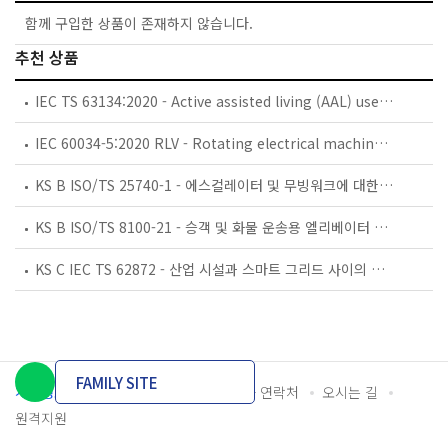
함께 구입한 상품이 존재하지 않습니다.
추천 상품
IEC TS 63134:2020 - Active assisted living (AAL) use cases
IEC 60034-5:2020 RLV - Rotating electrical machines - Part 5: Degrees of protection provided by the integral design of rotating electrical machines (IP code) - Classification
KS B ISO/TS 25740-1 - 에스컬레이터 및 무빙워크에 대한 안전요건 — 제1부: 세계공통 필수 안전요건(GESRs)
KS B ISO/TS 8100-21 - 승객 및 화물 운송용 엘리베이터 —제21부: 세계공통 필수안전요건(GESRs)을 충족하는 세계공통 안전 파라미터(GSPs)
KS C IEC TS 62872 - 산업 시설과 스마트 그리드 사이의 산업 공정 측정, 제어 및 자동화 시스템 인터페이스
FAMILY SITE
개인정보처리방침
이용약관
담당자 연락처
오시는 길
원격지원