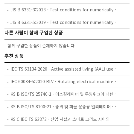
JIS B 6331-3:2013 - Test conditions for numerically controlled turning machines and turning centres -- Part 3: Geometric tests for machines with inverted vertical workholding spindles
JIS B 6331-5:2019 - Test conditions for numerically controlled turning machines and turning centres -- Part 5: Accuracy of speeds and interpolations
다른 사람이 함께 구입한 상품
함께 구입한 상품이 존재하지 않습니다.
추천 상품
IEC TS 63134:2020 - Active assisted living (AAL) use cases
IEC 60034-5:2020 RLV - Rotating electrical machines - Part 5: Degrees of protection provided by the integral design of rotating electrical machines (IP code) - Classification
KS B ISO/TS 25740-1 - 에스컬레이터 및 무빙워크에 대한 안전요건 — 제1부: 세계공통 필수 안전요건(GESRs)
KS B ISO/TS 8100-21 - 승객 및 화물 운송용 엘리베이터 —제21부: 세계공통 필수안전요건(GESRs)을 충족하는 세계공통 안전 파라미터(GSPs)
KS C IEC TS 62872 - 산업 시설과 스마트 그리드 사이의 산업 공정 측정, 제어 및 자동화 시스템 인터페이스