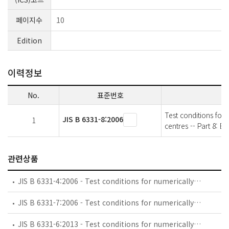
페이지수
10
Edition
이력정보
No.
표준번호
Test conditions for
JIS B 6331-8:2006
1
centres -- Part 8: E
관련상품
JIS B 6331-4:2006 - Test conditions for numerically controlled turning machines and turning centres -- Part 4: Accuracy and repeatability of positioning of linear and rotary axes
JIS B 6331-7:2006 - Test conditions for numerically controlled turning machines and turning centres -- Part 7: Evaluation of contouring performance in the coordinate planes
JIS B 6331-6:2013 - Test conditions for numerically controlled turning machines and turning centres -- Part 6: Accuracy of a finished test piece