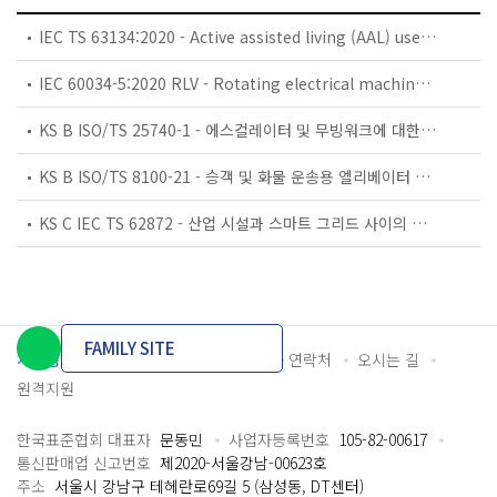
IEC TS 63134:2020 - Active assisted living (AAL) use cases
IEC 60034-5:2020 RLV - Rotating electrical machines - Part 5: Degrees of protection provided by the integral design of rotating electrical machines (IP code) - Classification
KS B ISO/TS 25740-1 - 에스컬레이터 및 무빙워크에 대한 안전요건 — 제1부: 세계공통 필수 안전요건(GESRs)
KS B ISO/TS 8100-21 - 승객 및 화물 운송용 엘리베이터 —제21부: 세계공통 필수안전요건(GESRs)을 충족하는 세계공통 안전 파라미터(GSPs)
KS C IEC TS 62872 - 산업 시설과 스마트 그리드 사이의 산업 공정 측정, 제어 및 자동화 시스템 인터페이스
FAMILY SITE
개인정보처리방침
이용약관
담당자 연락처
오시는 길
원격지원
한국표준협회 대표자
문동민
사업자등록번호
105-82-00617
통신판매업 신고번호
제2020-서울강남-00623호
주소
서울시 강남구 테헤란로69길 5 (삼성동, DT센터)