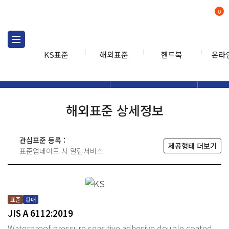
0
KS표준
해외표준
핸드북
온라
해외표준
해외표준검색
해외표
검색
해외표준 상세정보
관심표준 등록 :
제공형태 더보기
표준업데이트 시 알림서비스
표준
판매
JIS A 6112:2019
Waterproof pressure sensitive adhesive double coated