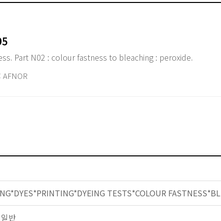
95
ness. Part N02 : colour fastness to bleaching : peroxide.
 AFNOR
ING*DYES*PRINTING*DYEING TESTS*COLOUR FASTNESS*BL
유 일반