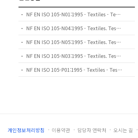
NF EN ISO 105-N01:1995 - Textiles - Tests for colour fastness - Part N01: Colour fastness to bleaching: Hypochlorite (ISO 105-N01:1993)
NF EN ISO 105-N04:1995 - Textiles. Tests for colour fastness. Part N04 : colour fastness to bleaching : sodium chlorite (severe).
NF EN ISO 105-N05:1995 - Textiles. Tests for colour fastness. Part N05 : colour fastness to stoving.
NF EN ISO 105-N03:1995 - Textiles. Tests for colour fastness. Part N03 : colour fastness to bleaching : sodium chlorite (mild).
NF EN ISO 105-P01:1995 - Textiles - Tests for colour fastness - Part P01: Colour fastness to dry heat (excluding pressing) (ISO 105-P01:1993)
개인정보처리방침
이용약관
담당자 연락처
오시는 길