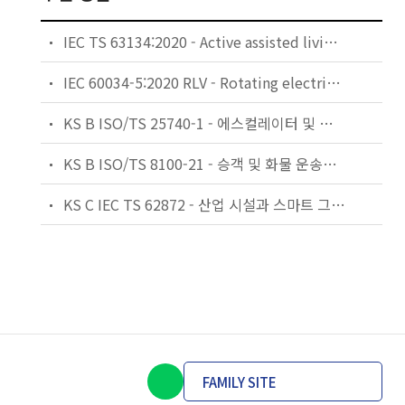
IEC TS 63134:2020 - Active assisted living (AAL) use cases
IEC 60034-5:2020 RLV - Rotating electrical machines - Part 5: Degrees of protection provided by the integral design of rotating electrical machines (IP code) - Classification
KS B ISO/TS 25740-1 - 에스컬레이터 및 무빙워크에 대한 안전요건 — 제1부: 세계공통 필수 안전요건(GESRs)
KS B ISO/TS 8100-21 - 승객 및 화물 운송용 엘리베이터 —제21부: 세계공통 필수안전요건(GESRs)을 충족하는 세계공통 안전 파라미터(GSPs)
KS C IEC TS 62872 - 산업 시설과 스마트 그리드 사이의 산업 공정 측정, 제어 및 자동화 시스템 인터페이스
FAMILY SITE