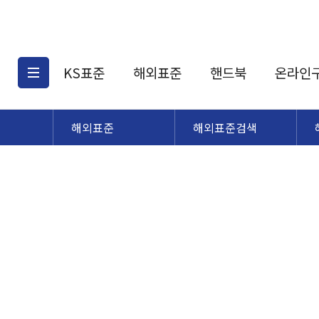
KS표준
해외표준
핸드북
온라인
해외표준
해외표준검색
KS표준검색
해외표준검색
KS
소개
AATCC
KS관련상품
해외표준관련상품
ASM
제공표준
DIN
KS인증심사기준
해외표준 견적의뢰
JSTRA
구입절차
TRA
국내단체표준
ISO심볼