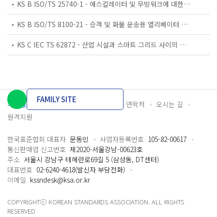
KS B ISO/TS 25740-1 - 에스컬레이터 및 무빙워크에 대한 안전요건 — 제1부: 세계공통 필수 안전요건(GESRs)
KS B ISO/TS 8100-21 - 승객 및 화물 운송용 엘리베이터 —제21부: 세계공통 필수안전요건(GESRs)을 충족하는 세계공통 안전 파라미터(GSPs)
KS C IEC TS 62872 - 산업 시설과 스마트 그리드 사이의 산업 공정 측정, 제어 및 자동화 시스템 인터페이스
FAMILY SITE
개인정보처리방침
이용약관
담당자 연락처
오시는 길
원격지원
한국표준협회 대표자
문동민
사업자등록번호
105-82-00617
통신판매업 신고번호
제2020-서울강남-00623호
주소
서울시 강남구 테헤란로69길 5 (삼성동, DT센터)
대표번호
02-6240-4618(발신자 부담전화)
이메일
kssndesk@ksa.or.kr
COPYRIGHTⓒ KOREAN STANDARDS ASSOCIATION. ALL RIGHTS
RESERVED