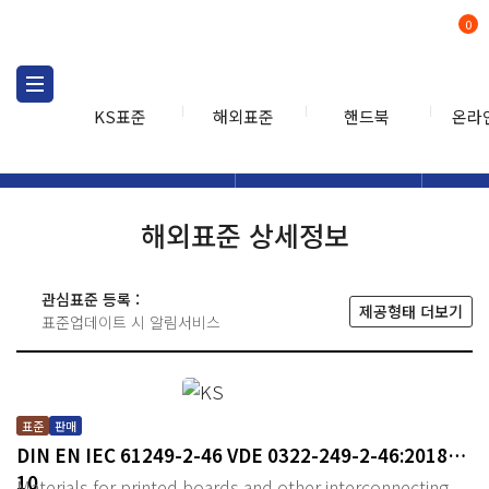
0
KS표준
해외표준
핸드북
온라
해외표준
해외표준검색
해외표
검색
해외표준 상세정보
관심표준 등록 :
제공형태 더보기
표준업데이트 시 알림서비스
표준
판매
DIN EN IEC 61249-2-46 VDE 0322-249-2-46:2018-
10
Materials for printed boards and other interconnecting