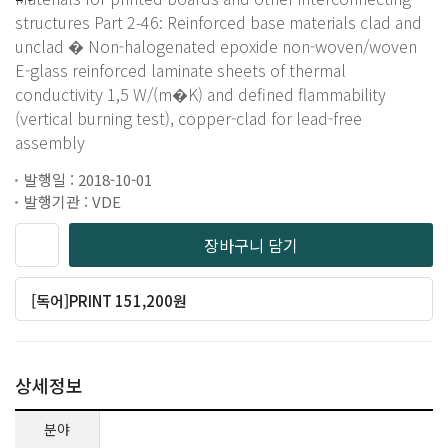
structures Part 2-46: Reinforced base materials clad and
unclad � Non-halogenated epoxide non-woven/woven
E-glass reinforced laminate sheets of thermal
conductivity 1,5 W/(m�K) and defined flammability
(vertical burning test), copper-clad for lead-free
assembly
발행일 : 2018-10-01
발행기관 : VDE
장바구니 담기
[독어]PRINT 151,200원
상세정보
분야