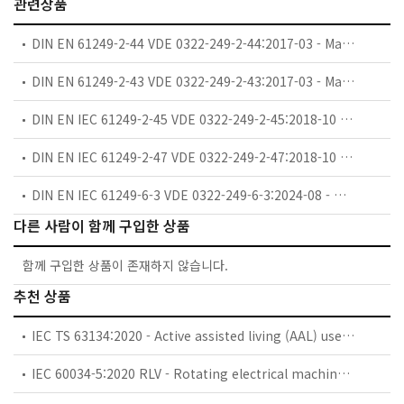
관련상품
DIN EN 61249-2-44 VDE 0322-249-2-44:2017-03 - Materials for printed boards and other interconnecting structures Part 2-44: Reinforced base materials clad and unclad � Non-halogenated epoxide non-woven/woven E-glass reinforced laminate sheets of defined flammability (vertical burning test), copper-clad for lead-free assembly
DIN EN 61249-2-43 VDE 0322-249-2-43:2017-03 - Materials for printed boards and other interconnecting structures Part 2-43: Reinforced base materials clad and unclad � Non-halogenated epoxide cellulose paper/woven E-glass reinforced laminate sheets of defined flammability (vertical burning test), copper-clad for lead-free assembly
DIN EN IEC 61249-2-45 VDE 0322-249-2-45:2018-10 - Materials for printed boards and other interconnecting structures Part 2-45: Reinforced base materials clad and unclad � Non-halogenated epoxide non-woven/woven E-glass reinforced laminate sheets of thermal conductivity 1,0 W/(m�K) and defined flammability (vertical burning test), copper-clad for lead-free assembly
DIN EN IEC 61249-2-47 VDE 0322-249-2-47:2018-10 - Materials for printed boards and other interconnecting structures Part 2-47: Reinforced base materials clad and unclad � Non-halogenated epoxide non-woven/woven E-glass reinforced laminate sheets of thermal conductivity 2.0 W/(m�K) and defined flammability (vertical burning test), copper-clad for lead-free assembly
DIN EN IEC 61249-6-3 VDE 0322-249-6-3:2024-08 - Materials for printed boards and other interconnecting structures Part 6-3: Sectional specification set for reinforcement materials – Specification for finished fabric woven from "E" glass for printed boards
다른 사람이 함께 구입한 상품
함께 구입한 상품이 존재하지 않습니다.
추천 상품
IEC TS 63134:2020 - Active assisted living (AAL) use cases
IEC 60034-5:2020 RLV - Rotating electrical machines - Part 5: Degrees of protection provided by the integral design of rotating electrical machines (IP code) - Classification