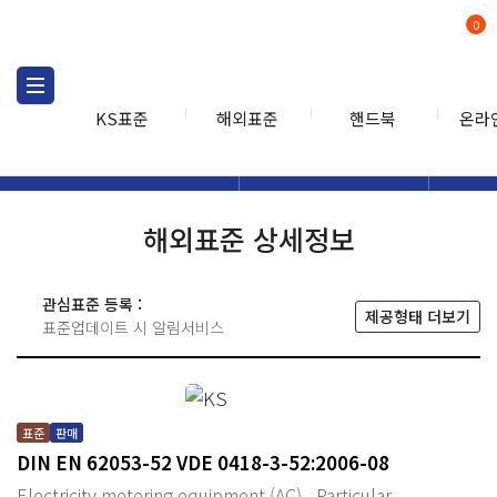
0
KS표준
해외표준
핸드북
온라
해외표준
해외표준검색
해외표
검색
해외표준 상세정보
관심표준 등록 :
제공형태 더보기
표준업데이트 시 알림서비스
표준
판매
DIN EN 62053-52 VDE 0418-3-52:2006-08
Electricity metering equipment (AC) - Particular