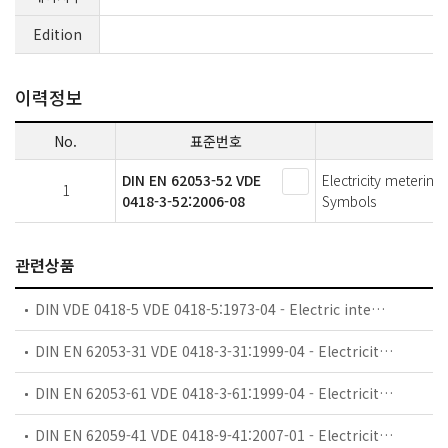
Edition
이력정보
No.
표준번호
DIN EN 62053-52 VDE
Electricity metering
1
0418-3-52:2006-08
Symbols
관련상품
DIN VDE 0418-5 VDE 0418-5:1973-04 - Electric integrating meters Telemetering devices
DIN EN 62053-31 VDE 0418-3-31:1999-04 - Electricity metering equipment (a.c.) Particular requirements - Pulse output devices for electromechanical and electronic meters (two wires only)
DIN EN 62053-61 VDE 0418-3-61:1999-04 - Electricity metering equipment (a.c.) Particular requirements - Power consumption and voltage requirements
DIN EN 62059-41 VDE 0418-9-41:2007-01 - Electricity metering equipment - Dependability Part 41: Reliability prediction