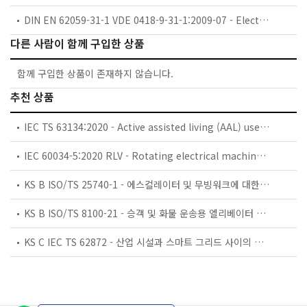
DIN EN 62059-31-1 VDE 0418-9-31-1:2009-07 - Electricity metering equipment � Dependability Part 31-1: Accelerated reliability testing � Elevated temperature and humidity
다른 사람이 함께 구입한 상품
함께 구입한 상품이 존재하지 않습니다.
추천 상품
IEC TS 63134:2020 - Active assisted living (AAL) use cases
IEC 60034-5:2020 RLV - Rotating electrical machines - Part 5: Degrees of protection provided by the integral design of rotating electrical machines (IP code) - Classification
KS B ISO/TS 25740-1 - 에스컬레이터 및 무빙워크에 대한 안전요건 — 제1부: 세계공통 필수 안전요건(GESRs)
KS B ISO/TS 8100-21 - 승객 및 화물 운송용 엘리베이터 —제21부: 세계공통 필수안전요건(GESRs)을 충족하는 세계공통 안전 파라미터(GSPs)
KS C IEC TS 62872 - 산업 시설과 스마트 그리드 사이의 산업 공정 측정, 제어 및 자동화 시스템 인터페이스