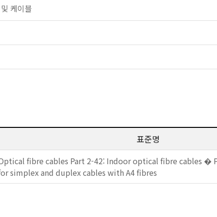
섬유 및 케이블
표준명
Optical fibre cables Part 2-42: Indoor optical fibre cables �
for simplex and duplex cables with A4 fibres