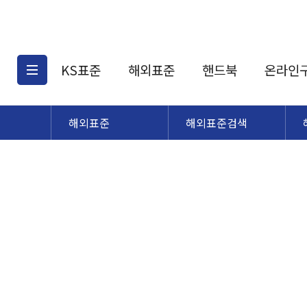
KS표준
해외표준
핸드북
온라인
해외표준
해외표준검색
KS표준검색
해외표준검색
KS
소개
AATCC
KS관련상품
해외표준관련상품
ASM
제공표준
DIN
KS인증심사기준
해외표준 견적의뢰
JSTRA
구입절차
TRA
국내단체표준
ISO심볼