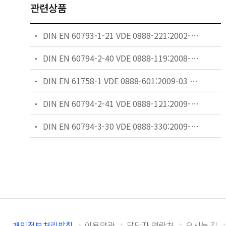
관련상품
DIN EN 60793-1-21 VDE 0888-221:2002-11 - Optical fibres Measurement methods and test procedures - Coating geometry
DIN EN 60794-2-40 VDE 0888-119:2008-12 - Optical fibre cables Part 2-40: Indoor optical fibre cables � Family specification for A4 fibre cables
DIN EN 61758-1 VDE 0888-601:2009-03 - Fibre optic interconnecting devices and passive components � Interface standard for closures Part 1: General and guidance
DIN EN 60794-2-41 VDE 0888-121:2009-05 - Optical fibre cables Part 2-41: Indoor cables � Product specification for simplex and duplex buffered A4 fibres
DIN EN 60794-3-30 VDE 0888-330:2009-07 - Optical fibre cables Part 3-30: Outdoor cables � Family specification for optical telecommunication cables for lakes, river crossings and coastal application
개인정보처리방침
이용약관
담당자 연락처
오시는 길