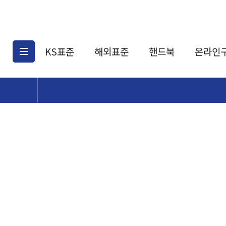
KS표준
해외표준
핸드북
온라인
KS표준검색
해외표준검색
KS
소개
AATCC
KS관련상품
해외표준관련상품
ASM
제공표준
DIN
KS인증심사기준
해외표준 견적의뢰
JSTRA
구입절차
TRA
국내단체표준
ISO심볼