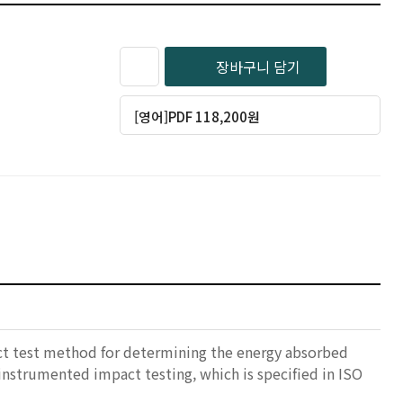
장바구니 담기
[영어]PDF 118,200원
ct test method for determining the energy absorbed
 instrumented impact testing, which is specified in ISO