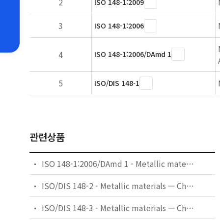
2
ISO 148-1:2009
3
ISO 148-1:2006
4
ISO 148-1:2006/DAmd 1
5
ISO/DIS 148-1
관련상품
ISO 148-1:2006/DAmd 1 - Metallic materials — Charpy pendulum impact test — Part 1: Test method — Amendment 1: Measurement uncertainty of an absorbed energy value, KV
ISO/DIS 148-2 - Metallic materials — Charpy pendulum impact test — Part 2: Verification of testing machines
ISO/DIS 148-3 - Metallic materials — Charpy pendulum impact test — Part 3: Preparation and characterization of Charpy V-notch reference certified test pieces for indirect verification of pendulum impact testing machines