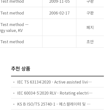
: Test method
2009-11-05
구판
: Test method
2006-02-17
구판
: Test method —
폐지
gy value, KV
: Test method
초안
추천 상품
IEC TS 63134:2020 - Active assisted living (AAL) use cases
IEC 60034-5:2020 RLV - Rotating electrical machines - Part 5: Degrees of protection provided by the integral design of rotating electrical machines (IP code) - Classification
KS B ISO/TS 25740-1 - 에스컬레이터 및 무빙워크에 대한 안전요건 — 제1부: 세계공통 필수 안전요건(GESRs)