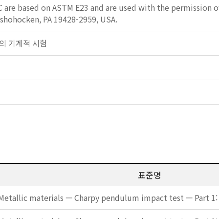
 are based on ASTM E23 and are used with the permission of
shohocken, PA 19428-2959, USA.
 금속의 기계적 시험
표준명
Metallic materials — Charpy pendulum impact test — Part 1