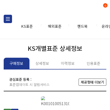
0
KS표준
해외표준
핸드북
온라
KS표준
KS표준검색
개별
KS개별표준 상세정보
구매정보
상세정보
이력정보
인용표준
관심표준 등록 :
제공형태 더보기
표준업데이트 시 알림서비스