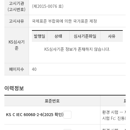
고시기관
(제2015-0076 호)
(고시번호)
고시사유
국제표준 부합화에 의한 국가표준 제정
발행일
상태
심사기준파일
사유
KS심사기
준
KS심사기준 정보가 존재하지 않습니다.
페이지수
40
이력정보
표준번호
표
환경 시험 — 제2
KS C IEC 60068-2-6(2025 확인)
시험 Fc: 진동(