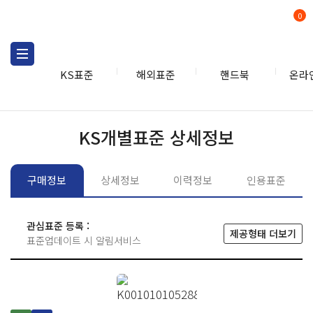
0
KS표준
해외표준
핸드북
온라
KS표준
KS표준검색
개별
KS개별표준 상세정보
구매정보
상세정보
이력정보
인용표준
관심표준 등록 :
제공형태 더보기
표준업데이트 시 알림서비스