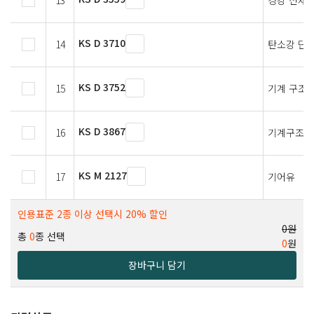
13
경강 선재
KS D 3710
14
탄소강 단
KS D 3752
15
기계 구조용
KS D 3867
16
기계구조용
KS M 2127
17
기어유
인용표준 2종 이상 선택시 20% 할인
0원
총
0
종 선택
0
원
장바구니 담기