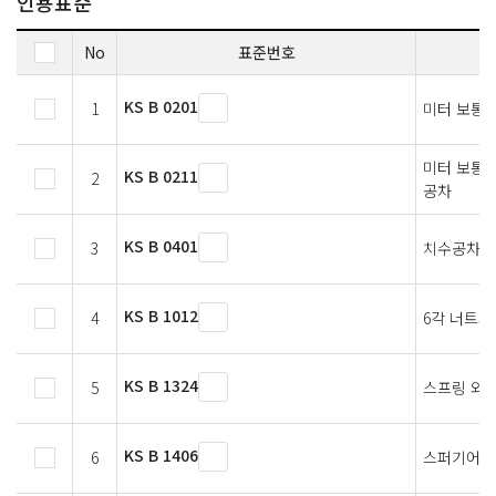
인용표준
No
표준번호
KS B 0201
1
미터 보통 
미터 보통나
KS B 0211
2
공차
KS B 0401
3
치수공차의
KS B 1012
4
6각 너트와
KS B 1324
5
스프링 와
KS B 1406
6
스퍼기어와