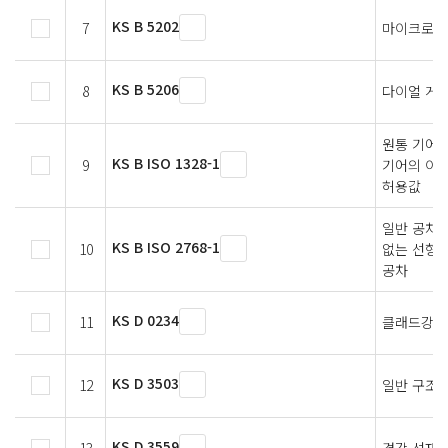
KS B 5202
7
마이크로미
KS B 5206
8
다이얼 게
원통 기어
KS B ISO 1328-1
9
기어의 이에
허용값
일반 공차 
KS B ISO 2768-1
10
없는 선형 
공차
KS D 0234
11
클래드강의
KS D 3503
12
일반 구조용
KS D 3559