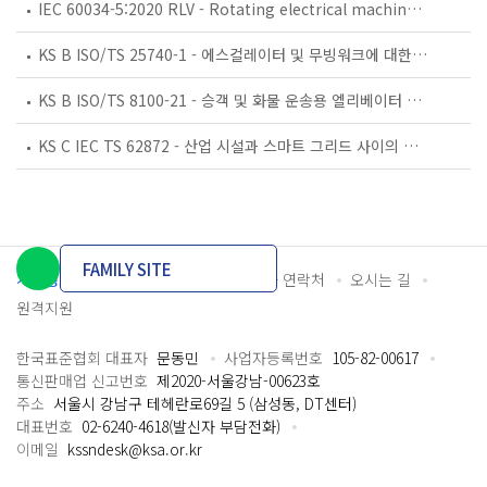
IEC 60034-5:2020 RLV - Rotating electrical machines - Part 5: Degrees of protection provided by the integral design of rotating electrical machines (IP code) - Classification
KS B ISO/TS 25740-1 - 에스컬레이터 및 무빙워크에 대한 안전요건 — 제1부: 세계공통 필수 안전요건(GESRs)
KS B ISO/TS 8100-21 - 승객 및 화물 운송용 엘리베이터 —제21부: 세계공통 필수안전요건(GESRs)을 충족하는 세계공통 안전 파라미터(GSPs)
KS C IEC TS 62872 - 산업 시설과 스마트 그리드 사이의 산업 공정 측정, 제어 및 자동화 시스템 인터페이스
FAMILY SITE
개인정보처리방침
이용약관
담당자 연락처
오시는 길
원격지원
한국표준협회 대표자
문동민
사업자등록번호
105-82-00617
통신판매업 신고번호
제2020-서울강남-00623호
주소
서울시 강남구 테헤란로69길 5 (삼성동, DT센터)
대표번호
02-6240-4618(발신자 부담전화)
이메일
kssndesk@ksa.or.kr