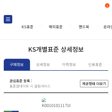
0
KS표준
해외표준
핸드북
온라
KS표준
KS표준검색
개별
KS개별표준 상세정보
구매정보
상세정보
이력정보
인용표준
관심표준 등록 :
제공형태 더보기
표준업데이트 시 알림서비스