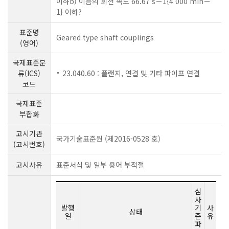
이하b) 이음의 회전 속도 66.67 s－1{4 000 min－
1} 이하?
표준명
Geared type shaft couplings
(영어)
국제표준분
류(ICS)
23.040.60 : 플랜지, 연결 및 기타 파이프 연결
코드
국제표준
부합화
고시기관
국가기술표준원 (제2016-0528 호)
(고시번호)
고시사유
표준서식 및 일부 용어 부적절
심
사
발행
기
사
상태
일
준
유
파