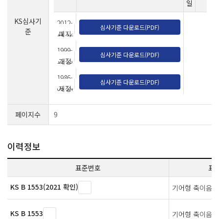
일
KS심사기
2012-
심사기준 다운로드(PDF)
준
11-12
폐지
1999-
심사기준 다운로드(PDF)
12-23
개정
1986-
심사기준 다운로드(PDF)
09-24
제정
페이지수
9
이력정보
표준번호
표
KS B 1553(2021 확인)
기어형 축이음
KS B 1553
기어형 축이음