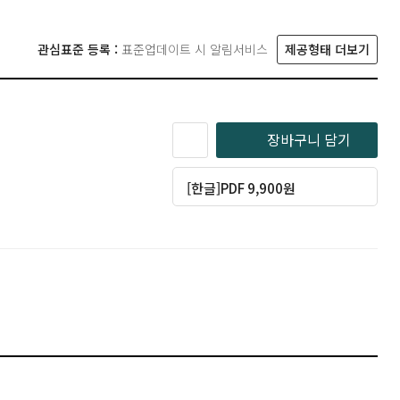
관심표준 등록 :
표준업데이트 시 알림서비스
제공형태 더보기
장바구니 담기
[한글]PDF 9,900원