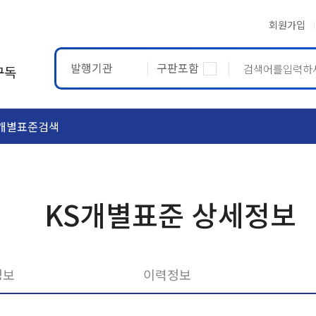
회원가입
발행기관
구판포함
구독
개별표준검색
ASTM
ETRTO
KS개별표준 상세정보
정보
이력정보