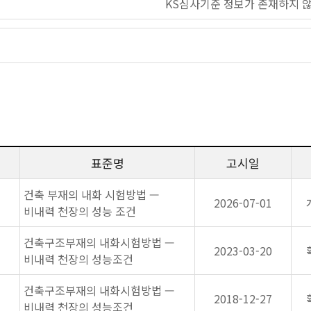
KS심사기준 정보가 존재하지 
표준명
고시일
건축 부재의 내화 시험방법 —
2026-07-01
비내력 천장의 성능 조건
건축구조부재의 내화시험방법 —
2023-03-20
비내력 천장의 성능조건
건축구조부재의 내화시험방법 —
2018-12-27
비내력 천장의 성능조건