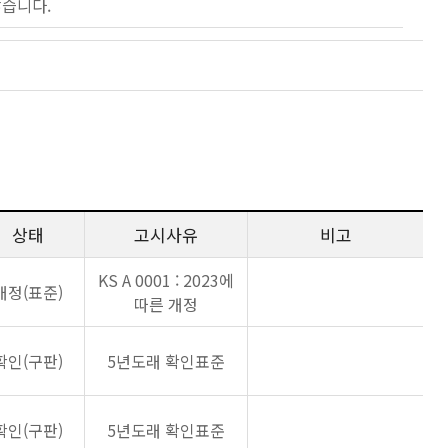
않습니다.
상태
고시사유
비고
KS A 0001 : 2023에
개정(표준)
따른 개정
확인(구판)
5년도래 확인표준
확인(구판)
5년도래 확인표준