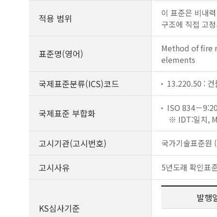
이 표준은 비내력
적용 범위
구조에 직접 고정
Method of fire 
표준명(영어)
elements
국제표준분류(ICS)코드
13.220.50 
ISO 834－9:20
국제표준 부합화
※ IDT:일치,
고시기관(고시번호)
국가기술표준원 (제
고시사유
5년도래 확인표
발행
KS심사기준