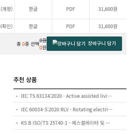
1(개정)
한글
PDF
31,600원
0(확인)
한글
PDF
31,600원
0원
장바구니 담기
총
0
종 선택
0
원
추천 상품
IEC TS 63134:2020 - Active assisted living (AAL) use cases
IEC 60034-5:2020 RLV - Rotating electrical machines - Part 5: Degrees of protection provided by the integral design of rotating electrical machines (IP code) - Classification
KS B ISO/TS 25740-1 - 에스컬레이터 및 무빙워크에 대한 안전요건 — 제1부: 세계공통 필수 안전요건(GESRs)