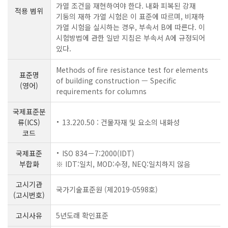
가열 조건을 재현하여야 한다. 내화 피복된 강재
적용 범위
기둥의 재하 가열 시험은 이 표준에 따르며, 비재하
가열 시험을 실시하는 경우, 부속서 B에 따른다. 이
시험방법에 관한 일반 지침은 부속서 A에 규정되어
있다.
Methods of fire resistance test for elements
표준명
of building construction — Specific
(영어)
requirements for columns
국제표준분
류(ICS)
13.220.50 : 건물자재 및 요소의 내화성
코드
국제표준
ISO 834－7:2000(IDT)
부합화
※ IDT:일치, MOD:수정, NEQ:일치하지 않음
고시기관
국가기술표준원 (제2019-0598호)
(고시번호)
고시사유
5년도래 확인표준