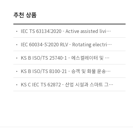
추천 상품
IEC TS 63134:2020 - Active assisted living (AAL) use cases
IEC 60034-5:2020 RLV - Rotating electrical machines - Part 5: Degrees of protection provided by the integral design of rotating electrical machines (IP code) - Classification
KS B ISO/TS 25740-1 - 에스컬레이터 및 무빙워크에 대한 안전요건 — 제1부: 세계공통 필수 안전요건(GESRs)
KS B ISO/TS 8100-21 - 승객 및 화물 운송용 엘리베이터 —제21부: 세계공통 필수안전요건(GESRs)을 충족하는 세계공통 안전 파라미터(GSPs)
KS C IEC TS 62872 - 산업 시설과 스마트 그리드 사이의 산업 공정 측정, 제어 및 자동화 시스템 인터페이스