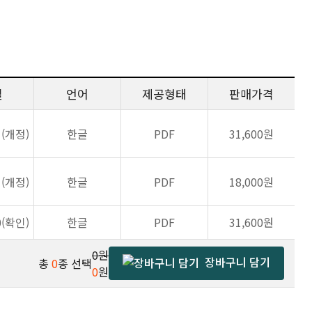
일
언어
제공형태
판매가격
1(개정)
한글
PDF
31,600원
1(개정)
한글
PDF
18,000원
0(확인)
한글
PDF
31,600원
0원
장바구니 담기
총
0
종 선택
0
원