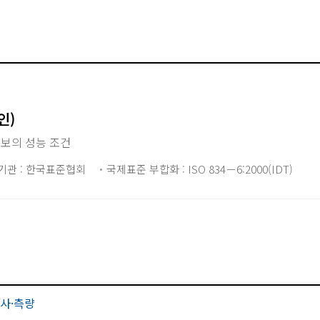
인)
 보의 성능 조건
기관 : 한국표준협회
국제표준 부합화 : ISO 834－6:2000(IDT)
사·측량