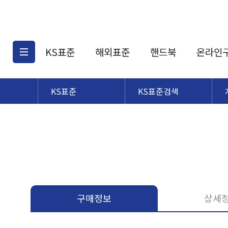
KS표준
해외표준
핸드북
온라인
KS표준
KS표준검색
KS표준검색
해외표준검색
KS
소개
AATCC
KS관련상품
해외표준관련상품
ASM
제공표준
DIN
KS인증심사기준
해외표준 견적의뢰
JSTRA
구입절차
TRA
국내단체표준
ISO심볼
구매정보
상세