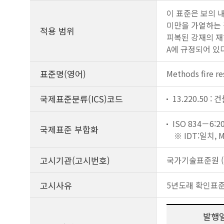
이 표준은 보의 
미만을 가열하는 경
적용 범위
피복된 강재의 재
A에 규정되어 있다
표준명(영어)
Methods fire re
국제표준분류(ICS)코드
13.220.50 
ISO 834－6:20
국제표준 부합화
※ IDT:일치,
고시기관(고시번호)
국가기술표준원 (제
고시사유
5년도래 확인표
발행