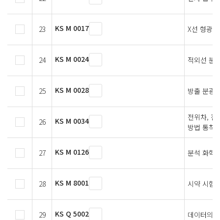
KS M 0017
23
X선 형광 
KS M 0024
24
적외선 분광
KS M 0028
25
방출 분광 
전위차, 전
KS M 0034
26
방법 통칙
KS M 0126
27
분석 화학 
KS M 8001
28
시약 시험
KS Q 5002
29
데이터의 