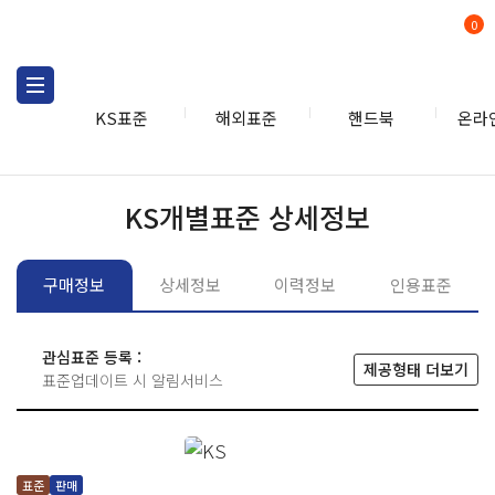
0
KS표준
해외표준
핸드북
온라
KS표준
KS표준검색
개별
KS개별표준 상세정보
구매정보
상세정보
이력정보
인용표준
관심표준 등록 :
제공형태 더보기
표준업데이트 시 알림서비스
표준
판매