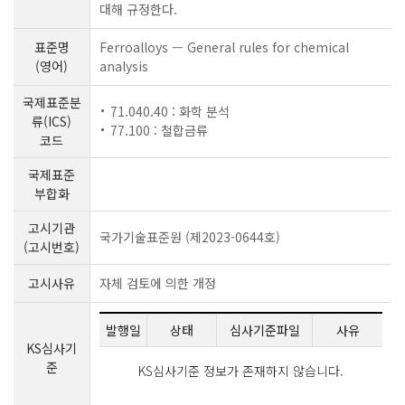
대해 규정한다.
표준명
Ferroalloys — General rules for chemical
(영어)
analysis
국제표준분
71.040.40 : 화학 분석
류(ICS)
77.100 : 철합금류
코드
국제표준
부합화
고시기관
국가기술표준원 (제2023-0644호)
(고시번호)
고시사유
자체 검토에 의한 개정
발행일
상태
심사기준파일
사유
KS심사기
준
KS심사기준 정보가 존재하지 않습니다.