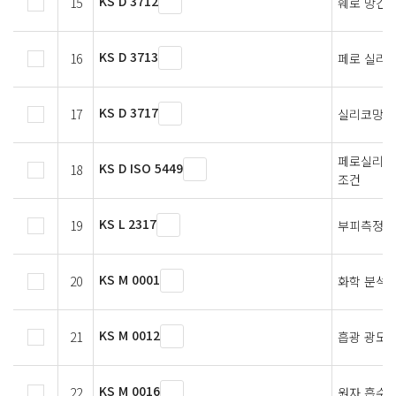
KS D 3712
15
훼로 망간
KS D 3713
16
페로 실리
KS D 3717
17
실리코망가
페로실리콘
KS D ISO 5449
18
조건
KS L 2317
19
부피측정용
KS M 0001
20
화학 분석 
KS M 0012
21
흡광 광도 
KS M 0016
22
원자 흡수 