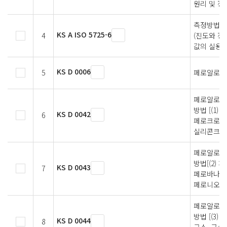
원리 및 정
측정방법과
KS A ISO 5725-6
4
(진도와 정
값의 실용적
KS D 0006
5
페로알로이
페로알로이
방법 [(1
KS D 0042
6
페로크로뮴
실리콘크로
페로알로이
방법[(2)
KS D 0043
7
페로바나듐
페로니오븀
페로알로이
방법 [(3)
KS D 0044
8
규소, 금속