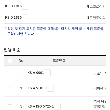
KS D 1816
훼로알로이의 분
KS D 1816
훼로알로이의 분
확인 및 폐지 고시된 표준에 대해서는 마지막 제정 또는 개정 표준을
구입하시면 됩니다.
인용표준
No
표준번호
KS A 0001
1
표준의 서
KS A 5101-1
2
시험용 체 
측정 방법 
KS A ISO 5725-1
3
(진도 및 