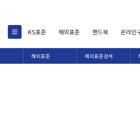
KS표준
해외표준
핸드북
온라인
해외표준
해외표준검색
KS표준검색
해외표준검색
KS
소개
AATCC
KS관련상품
해외표준관련상품
ASM
제공표준
DIN
KS인증심사기준
해외표준 견적의뢰
JSTRA
구입절차
TRA
국내단체표준
ISO심볼