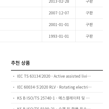
2013-02-28
구판
2007-12-07
구판
2001-01-01
구판
1993-01-01
구판
추천 상품
IEC TS 63134:2020 - Active assisted living (AAL) use cases
IEC 60034-5:2020 RLV - Rotating electrical machines - Part 5: Degrees of protection provided by the integral design of rotating electrical machines (IP code) - Classification
KS B ISO/TS 25740-1 - 에스컬레이터 및 무빙워크에 대한 안전요건 — 제1부: 세계공통 필수 안전요건(GESRs)
KS B ISO/TS 8100-21 - 승객 및 화물 운송용 엘리베이터 —제21부: 세계공통 필수안전요건(GESRs)을 충족하는 세계공통 안전 파라미터(GSPs)