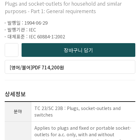
Plugs and socket-outlets for household and similar
purposes - Part 1: General requirements
발행일 : 1994-06-29
발행기관 : IEC
대체표준 : IEC 60884-1:2002
장바구니 담기
[영어/불어]PDF 714,200원
상세정보
TC 23/SC 23B : Plugs, socket-outlets and
분야
switches
Applies to plugs and fixed or portable socket-
outlets for a.c. only, with and without