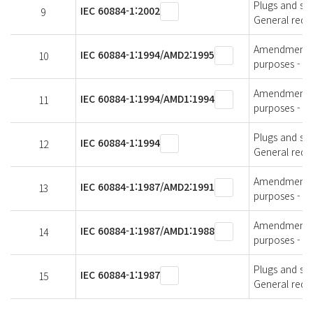
Plugs and soc
IEC 60884-1:2002
9
General requ
Amendment 2 
IEC 60884-1:1994/AMD2:1995
10
purposes - Pa
Amendment 1 
IEC 60884-1:1994/AMD1:1994
11
purposes - Pa
Plugs and soc
IEC 60884-1:1994
12
General requ
Amendment 2 
IEC 60884-1:1987/AMD2:1991
13
purposes - Pa
Amendment 1 
IEC 60884-1:1987/AMD1:1988
14
purposes - Pa
Plugs and soc
IEC 60884-1:1987
15
General requ