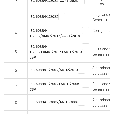
IEC 60884-1:2022/COR1:2023
2
purposes - Pa
Plugs and soc
IEC 60884-1:2022
3
General requ
IEC 60884-
Corrigendum 
4
1:2002/AMD2:2013/COR1:2014
household and
IEC 60884-
Plugs and soc
5
1:2002+AMD1:2006+AMD2:2013
General requ
CSV
Amendment 2 
IEC 60884-1:2002/AMD2:2013
6
purposes - Pa
IEC 60884-1:2002+AMD1:2006
Plugs and soc
7
CSV
General requ
Amendment 1 
IEC 60884-1:2002/AMD1:2006
8
purposes - Pa