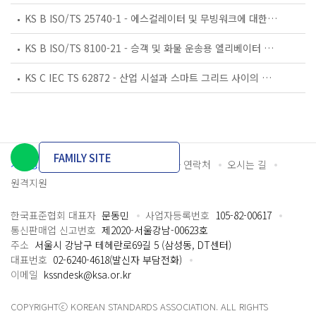
KS B ISO/TS 25740-1 - 에스컬레이터 및 무빙워크에 대한 안전요건 — 제1부: 세계공통 필수 안전요건(GESRs)
KS B ISO/TS 8100-21 - 승객 및 화물 운송용 엘리베이터 —제21부: 세계공통 필수안전요건(GESRs)을 충족하는 세계공통 안전 파라미터(GSPs)
KS C IEC TS 62872 - 산업 시설과 스마트 그리드 사이의 산업 공정 측정, 제어 및 자동화 시스템 인터페이스
FAMILY SITE
개인정보처리방침
이용약관
담당자 연락처
오시는 길
원격지원
한국표준협회 대표자
문동민
사업자등록번호
105-82-00617
통신판매업 신고번호
제2020-서울강남-00623호
주소
서울시 강남구 테헤란로69길 5 (삼성동, DT센터)
대표번호
02-6240-4618(발신자 부담전화)
이메일
kssndesk@ksa.or.kr
COPYRIGHTⓒ KOREAN STANDARDS ASSOCIATION. ALL RIGHTS