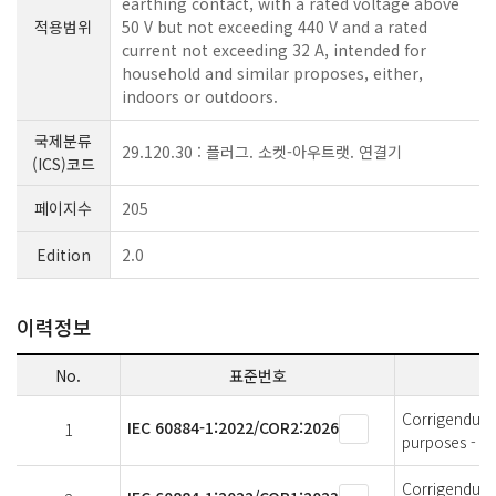
earthing contact, with a rated voltage above
적용범위
50 V but not exceeding 440 V and a rated
current not exceeding 32 A, intended for
household and similar proposes, either,
indoors or outdoors.
국제분류
29.120.30 : 플러그. 소켓-아우트랫. 연결기
(ICS)코드
페이지수
205
Edition
2.0
이력정보
No.
표준번호
Corrigendum 2
IEC 60884-1:2022/COR2:2026
1
purposes - Pa
Corrigendum 1