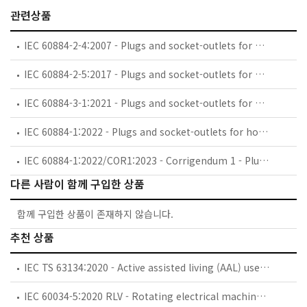
관련상품
IEC 60884-2-4:2007 - Plugs and socket-outlets for household and similar purposes - Part 2-4: Particular requirements for plugs and socket-outlets for SELV
IEC 60884-2-5:2017 - Plugs and socket-outlets for household and similar purposes - Part 2-5: Particular requirements for adaptors
IEC 60884-3-1:2021 - Plugs and socket-outlets for household and similar purposes - Part 3-1: Particular requirements for socket-outlets incorporating USB power supply
IEC 60884-1:2022 - Plugs and socket-outlets for household and similar purposes - Part 1: General requirements
IEC 60884-1:2022/COR1:2023 - Corrigendum 1 - Plugs and socket-outlets for household and similar purposes - Part 1: General requirements
다른 사람이 함께 구입한 상품
함께 구입한 상품이 존재하지 않습니다.
추천 상품
IEC TS 63134:2020 - Active assisted living (AAL) use cases
IEC 60034-5:2020 RLV - Rotating electrical machines - Part 5: Degrees of protection provided by the integral design of rotating electrical machines (IP code) - Classification