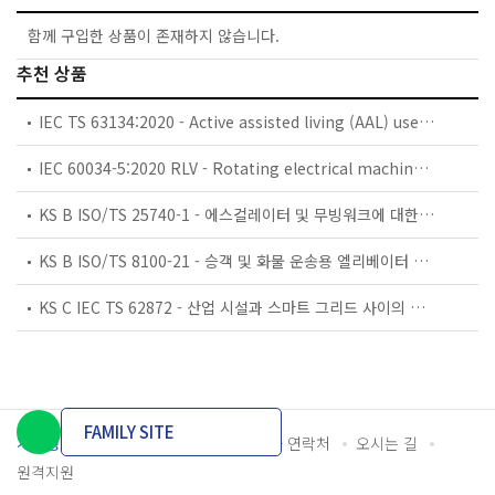
함께 구입한 상품이 존재하지 않습니다.
추천 상품
IEC TS 63134:2020 - Active assisted living (AAL) use cases
IEC 60034-5:2020 RLV - Rotating electrical machines - Part 5: Degrees of protection provided by the integral design of rotating electrical machines (IP code) - Classification
KS B ISO/TS 25740-1 - 에스컬레이터 및 무빙워크에 대한 안전요건 — 제1부: 세계공통 필수 안전요건(GESRs)
KS B ISO/TS 8100-21 - 승객 및 화물 운송용 엘리베이터 —제21부: 세계공통 필수안전요건(GESRs)을 충족하는 세계공통 안전 파라미터(GSPs)
KS C IEC TS 62872 - 산업 시설과 스마트 그리드 사이의 산업 공정 측정, 제어 및 자동화 시스템 인터페이스
FAMILY SITE
개인정보처리방침
이용약관
담당자 연락처
오시는 길
원격지원