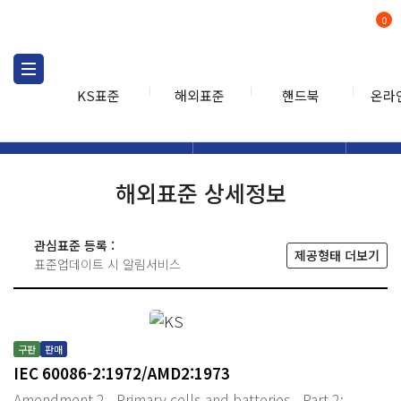
0
KS표준
해외표준
핸드북
온라
해외표준
해외표준검색
해외표
검색
해외표준 상세정보
관심표준 등록 :
제공형태 더보기
표준업데이트 시 알림서비스
구판
판매
IEC 60086-2:1972/AMD2:1973
Amendment 2 - Primary cells and batteries - Part 2: