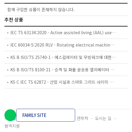
함께 구입한 상품이 존재하지 않습니다.
추천 상품
IEC TS 63134:2020 - Active assisted living (AAL) use cases
IEC 60034-5:2020 RLV - Rotating electrical machines - Part 5: Degrees of protection provided by the integral design of rotating electrical machines (IP code) - Classification
KS B ISO/TS 25740-1 - 에스컬레이터 및 무빙워크에 대한 안전요건 — 제1부: 세계공통 필수 안전요건(GESRs)
KS B ISO/TS 8100-21 - 승객 및 화물 운송용 엘리베이터 —제21부: 세계공통 필수안전요건(GESRs)을 충족하는 세계공통 안전 파라미터(GSPs)
KS C IEC TS 62872 - 산업 시설과 스마트 그리드 사이의 산업 공정 측정, 제어 및 자동화 시스템 인터페이스
FAMILY SITE
개인정보처리방침
이용약관
담당자 연락처
오시는 길
원격지원