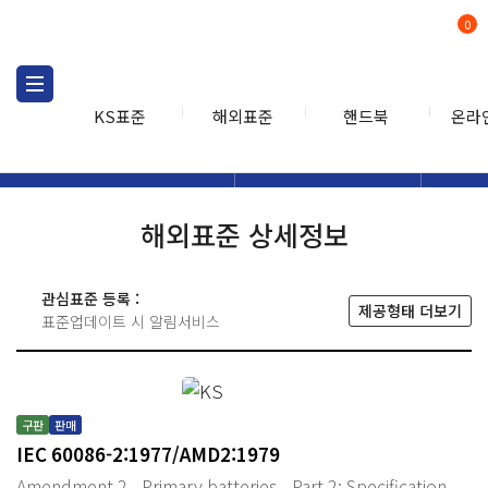
0
KS표준
해외표준
핸드북
온라
해외표준
해외표준검색
해외표
검색
해외표준 상세정보
관심표준 등록 :
제공형태 더보기
표준업데이트 시 알림서비스
구판
판매
IEC 60086-2:1977/AMD2:1979
Amendment 2 - Primary batteries - Part 2: Specification