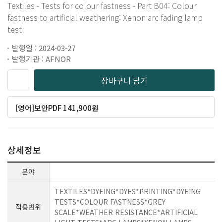
Textiles - Tests for colour fastness - Part B04: Colour
fastness to artificial weathering: Xenon arc fading lamp
test
발행일 : 2024-03-27
발행기관 : AFNOR
장바구니 담기
[영어]보안PDF 141,900원
상세정보
분야
TEXTILES*DYEING*DYES*PRINTING*DYEING
TESTS*COLOUR FASTNESS*GREY
적용범위
SCALE*WEATHER RESISTANCE*ARTIFICIAL