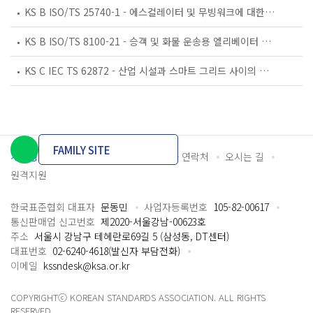
KS B ISO/TS 25740-1 - 에스컬레이터 및 무빙워크에 대한 안전요건 — 제1부: 세계공통 필수 안전요건(GESRs)
KS B ISO/TS 8100-21 - 승객 및 화물 운송용 엘리베이터 —제21부: 세계공통 필수안전요건(GESRs)을 충족하는 세계공통 안전 파라미터(GSPs)
KS C IEC TS 62872 - 산업 시설과 스마트 그리드 사이의 산업 공정 측정, 제어 및 자동화 시스템 인터페이스
FAMILY SITE
개인정보처리방침
이용약관
담당자 연락처
오시는 길
원격지원
한국표준협회 대표자
문동민
사업자등록번호
105-82-00617
통신판매업 신고번호
제2020-서울강남-00623호
주소
서울시 강남구 테헤란로69길 5 (삼성동, DT센터)
대표번호
02-6240-4618(발신자 부담전화)
이메일
kssndesk@ksa.or.kr
COPYRIGHTⓒ KOREAN STANDARDS ASSOCIATION. ALL RIGHTS
RESERVED