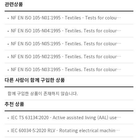
관련상품
NF EN ISO 105-N01:1995 - Textiles - Tests for colour fastness - Part N01: Colour fastness to bleaching: Hypochlorite (ISO 105-N01:1993)
NF EN ISO 105-N04:1995 - Textiles. Tests for colour fastness. Part N04 : colour fastness to bleaching : sodium chlorite (severe).
NF EN ISO 105-N05:1995 - Textiles. Tests for colour fastness. Part N05 : colour fastness to stoving.
NF EN ISO 105-N02:1995 - Textiles. Tests for colour fastness. Part N02 : colour fastness to bleaching : peroxide.
NF EN ISO 105-N03:1995 - Textiles. Tests for colour fastness. Part N03 : colour fastness to bleaching : sodium chlorite (mild).
다른 사람이 함께 구입한 상품
함께 구입한 상품이 존재하지 않습니다.
추천 상품
IEC TS 63134:2020 - Active assisted living (AAL) use cases
IEC 60034-5:2020 RLV - Rotating electrical machines - Part 5: Degrees of protection provided by the integral design of rotating electrical machines (IP code) - Classification