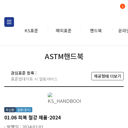
0
KS표준
해외표준
핸드북
온라
핸드북
ASTM
ASTM핸드북
관심표준 등록 :
제공형태 더보기
표준업데이트 시 알림서비스
최신판
절판(중지)
01.06 피복 철강 제품-2024
발행일 : 2024-02-01