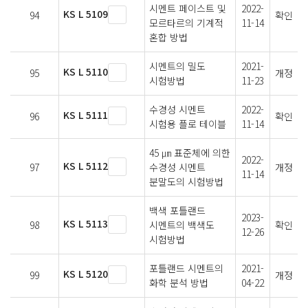
시멘트 페이스트 및
2022-
KS L 5109
94
확인
모르타르의 기계적
11-14
혼합 방법
시멘트의 밀도
2021-
KS L 5110
95
개정
시험방법
11-23
수경성 시멘트
2022-
KS L 5111
96
확인
시험용 플로 테이블
11-14
45 ㎛ 표준체에 의한
2022-
KS L 5112
97
수경성 시멘트
개정
11-14
분말도의 시험방법
백색 포틀랜드
2023-
KS L 5113
98
시멘트의 백색도
확인
12-26
시험방법
포틀랜드 시멘트의
2021-
KS L 5120
99
개정
화학 분석 방법
04-22