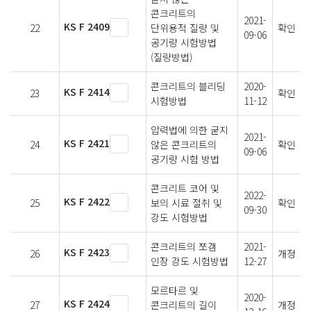
콘크리트의
2021-
KS F 2409
22
단위용적 질량 및
확인
09-06
공기량 시험방법
(질량방법)
콘크리트의 블리딩
2020-
KS F 2414
23
확인
시험방법
11-12
압력법에 의한 굳지
2021-
KS F 2421
24
않은 콘크리트의
확인
09-06
공기량 시험 방법
콘크리트 코어 및
2022-
KS F 2422
25
보의 시료 절취 및
확인
09-30
강도 시험방법
콘크리트의 쪼갬
2021-
KS F 2423
26
개정
인장 강도 시험방법
12-27
모르타르 및
2020-
KS F 2424
27
콘크리트의 길이
개정