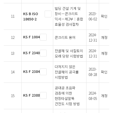
빌딩 건설 기계 및
KS B ISO
장비－콘크리트
2023-
11
확인
18650-2
믹서－제2부：혼합
06-02
효율성 검사절차
2024-
KS F 1004
12
콘크리트 용어
개정
12-31
잔골재 및 사질토의
2024-
KS F 2340
13
개정
모래 당량 시험방법
12-31
다져지지 않은
2023-
KS F 2384
14
잔골재의 공극률
확인
08-28
시험방법
공대공 초음파
검층에 의한
2024-
KS F 2388
15
개정
현장타설말뚝
08-05
건전도 시험 방법