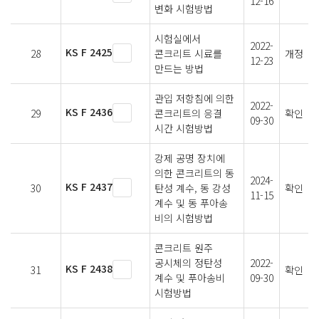
12-16
변화 시험방법
시험실에서
2022-
KS F 2425
28
콘크리트 시료를
개정
12-23
만드는 방법
관입 저항침에 의한
2022-
KS F 2436
29
콘크리트의 응결
확인
09-30
시간 시험방법
강제 공명 장치에
의한 콘크리트의 동
2024-
KS F 2437
30
탄성 계수, 동 강성
확인
11-15
계수 및 동 푸아송
비의 시험방법
콘크리트 원주
공시체의 정탄성
2022-
KS F 2438
31
확인
계수 및 푸아송비
09-30
시험방법