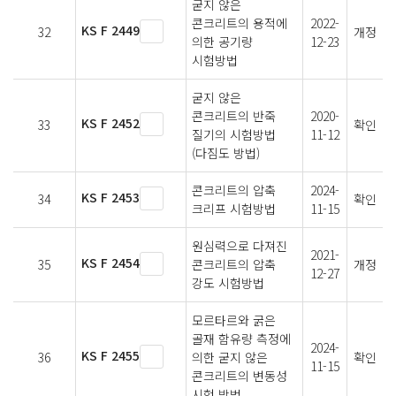
굳지 않은
콘크리트의 용적에
2022-
KS F 2449
32
개정
의한 공기량
12-23
시험방법
굳지 않은
콘크리트의 반죽
2020-
KS F 2452
33
확인
질기의 시험방법
11-12
(다짐도 방법)
콘크리트의 압축
2024-
KS F 2453
34
확인
크리프 시험방법
11-15
원심력으로 다져진
2021-
KS F 2454
35
콘크리트의 압축
개정
12-27
강도 시험방법
모르타르와 굵은
골재 함유량 측정에
2024-
KS F 2455
36
의한 굳지 않은
확인
11-15
콘크리트의 변동성
시험 방법