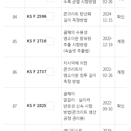
수축 균열 시험방법
02-26
콘크리트 탄산화
2024-
KS F 2596
84
확인
깊이 측정방법
11-15
골재의 수용성
염소이온 함유량
2023-
KS F 2716
85
개정
추출 시험방법
12-19
(속슬렛 추출법)
지시약에 의한
콘크리트의
2021-
KS F 2737
86
개정
염소이온 침투 깊이
02-26
측정 방법
골재의
알칼리ㆍ실리카
2022-
KS F 2825
87
반응성 신속 시험
확인
09-30
방법(콘크리트 생산
공정 관리용)
레디믹스트
2024-