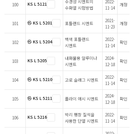
수경성 시멘트의
2022-
KS L 5121
100
개정
수화열 시험방법
11-14
2021-
㉿ KS L 5201
101
포틀랜드 시멘트
개정
11-23
백색 포틀랜드
2022-
㉿ KS L 5204
102
확인
시멘트
11-14
내화물용 알루미나
2024-
KS L 5205
103
확인
시멘트
12-18
2022-
㉿ KS L 5210
104
고로 슬래그 시멘트
확인
11-14
2024-
㉿ KS L 5211
105
플라이 애시 시멘트
확인
12-18
박리 팽창 질석을
2022-
KS L 5216
106
확인
사용한 단열 시멘트
11-14
2022-