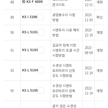
㉿ KS F 4009
88
개정
콘크리트
12-31
공업용수의 시험
2023-
KS I 3206
89
확인
방법
11-30
시멘트의 시료 채취
2023-
KS L 5101
90
개정
방법
12-19
길모어 침에 의한
2021-
KS L 5103
91
시멘트의 응결 시간
개정
08-04
시험방법
수경성 시멘트
2022-
KS L 5104
92
모르타르의 인장
개정
11-14
강도 시험방법
수경성 시멘트
2022-
KS L 5105
93
모르타르의 압축
개정
11-14
강도 시험방법
굳지 않은 수경성