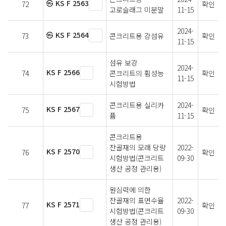
㉿ KS F 2563
72
확인
고로슬래그 미분말
11-15
2024-
㉿ KS F 2564
73
콘크리트용 강섬유
확인
11-15
섬유 보강
2024-
KS F 2566
74
콘크리트의 휨성능
확인
11-15
시험방법
콘크리트용 실리카
2024-
KS F 2567
75
확인
퓸
11-15
콘크리트용
잔골재의 모래 당량
2022-
KS F 2570
76
확인
시험방법(콘크리트
09-30
생산 공정 관리용)
원심력에 의한
잔골재의 표면수율
2022-
KS F 2571
77
확인
시험방법(콘크리트
09-30
생산 공정 관리용)