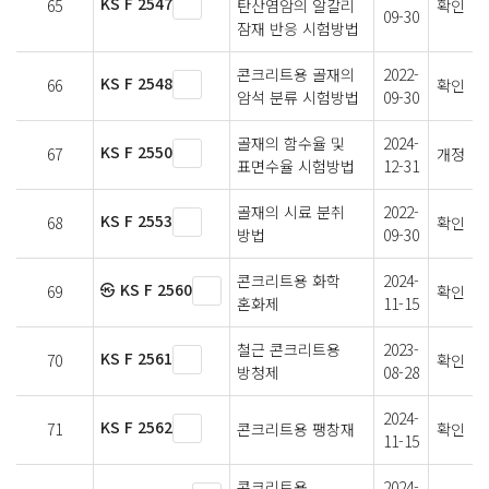
KS F 2547
65
탄산염암의 알칼리
확인
09-30
잠재 반응 시험방법
콘크리트용 골재의
2022-
KS F 2548
66
확인
암석 분류 시험방법
09-30
골재의 함수율 및
2024-
KS F 2550
67
개정
표면수율 시험방법
12-31
골재의 시료 분취
2022-
KS F 2553
68
확인
방법
09-30
콘크리트용 화학
2024-
㉿ KS F 2560
69
확인
혼화제
11-15
철근 콘크리트용
2023-
KS F 2561
70
확인
방청제
08-28
2024-
KS F 2562
71
콘크리트용 팽창재
확인
11-15
콘크리트용
2024-