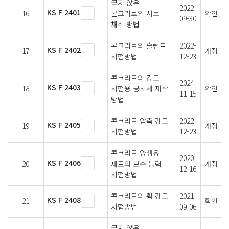
굳지 않은
2022-
KS F 2401
16
콘크리트의 시료
확인
09-30
채취 방법
콘크리트의 슬럼프
2022-
KS F 2402
17
개정
시험방법
12-23
콘크리트의 강도
2024-
KS F 2403
18
시험용 공시체 제작
확인
11-15
방법
콘크리트 압축 강도
2022-
KS F 2405
19
개정
시험방법
12-23
콘크리트 양생용
2020-
KS F 2406
20
재료의 보수 능력
개정
12-16
시험방법
콘크리트의 휨 강도
2021-
KS F 2408
21
확인
시험방법
09-06
굳지 않은