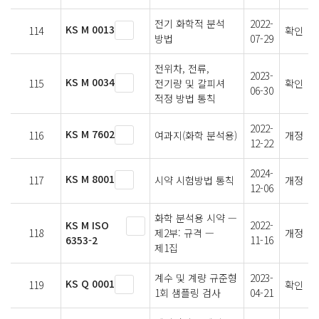
전기 화학적 분석
2022-
KS M 0013
114
확인
방법
07-29
전위차, 전류,
2023-
KS M 0034
115
전기량 및 칼피셔
확인
06-30
적정 방법 통칙
2022-
KS M 7602
116
여과지(화학 분석용)
개정
12-22
2024-
KS M 8001
117
시약 시험방법 통칙
개정
12-06
화학 분석용 시약 —
KS M ISO
2022-
118
제2부: 규격 —
개정
6353-2
11-16
제1집
계수 및 계량 규준형
2023-
KS Q 0001
119
확인
1회 샘플링 검사
04-21