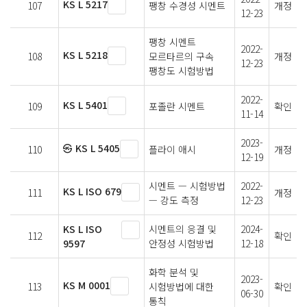
KS L 5217
107
팽창 수경성 시멘트
개정
12-23
팽창 시멘트
2022-
KS L 5218
108
모르타르의 구속
개정
12-23
팽창도 시험방법
2022-
KS L 5401
109
포졸란 시멘트
확인
11-14
2023-
㉿ KS L 5405
110
플라이 애시
개정
12-19
시멘트 — 시험방법
2022-
KS L ISO 679
111
개정
— 강도 측정
12-23
KS L ISO
시멘트의 응결 및
2024-
112
확인
9597
안정성 시험방법
12-18
화학 분석 및
2023-
KS M 0001
113
시험방법에 대한
확인
06-30
통칙