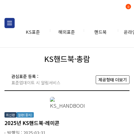
0
KS표준
해외표준
핸드북
온라
핸드북
KS
KS핸드북·총람
관심표준 등록 :
제공형태 더보기
표준업데이트 시 알림서비스
최신판
절판(중지)
2025년 KS핸드북-레미콘
발행일 : 2025-03-31