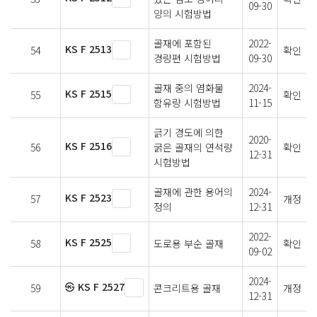
09-30
양의 시험방법
골재에 포함된
2022-
KS F 2513
54
확인
경량편 시험방법
09-30
골재 중의 염화물
2024-
KS F 2515
55
확인
함유량 시험방법
11-15
긁기 경도에 의한
2020-
KS F 2516
56
굵은 골재의 연석량
확인
12-31
시험방법
골재에 관한 용어의
2024-
KS F 2523
57
개정
정의
12-31
2022-
KS F 2525
58
도로용 부순 골재
확인
09-02
2024-
㉿ KS F 2527
59
콘크리트용 골재
개정
12-31