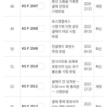
황산 소듐을 이용한
2024-
KS F 2507
48
골재 안정성
개정
12-31
시험방법
로스앤젤레스
시험기에 의한 굵은
2022-
KS F 2508
49
확인
골재의 마모 시험
09-30
방법
잔골재의 표면수
2022-
KS F 2509
50
확인
측정 방법
09-30
콘크리트용 모래에
2022-
KS F 2510
51
포함되어 있는 유기
확인
09-30
불순물 시험 방법
골재의 잔 입자량 —
2022-
KS F 2511
52
0.08 mm 체 통과분
개정
12-23
— 시험방법
골재 중에 함유되어
2022-
KS F 2512
53
있는 점토 덩어리
확인