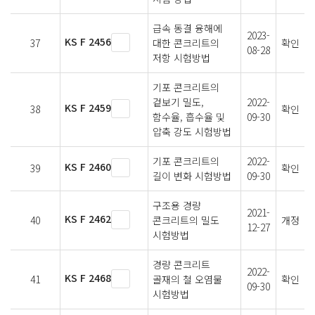
급속 동결 융해에
2023-
KS F 2456
37
대한 콘크리트의
확인
08-28
저항 시험방법
기포 콘크리트의
겉보기 밀도,
2022-
KS F 2459
38
확인
함수율, 흡수율 및
09-30
압축 강도 시험방법
기포 콘크리트의
2022-
KS F 2460
39
확인
길이 변화 시험방법
09-30
구조용 경량
2021-
KS F 2462
40
콘크리트의 밀도
개정
12-27
시험방법
경량 콘크리트
2022-
KS F 2468
41
골재의 철 오염물
확인
09-30
시험방법