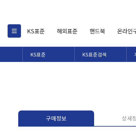
KS표준
해외표준
핸드북
온라인
KS표준
KS표준검색
KS표준검색
해외표준검색
KS
소개
AATCC
KS관련상품
해외표준관련상품
ASM
제공표준
DIN
KS인증심사기준
해외표준 견적의뢰
JSTRA
구입절차
TRA
국내단체표준
ISO심볼
구매정보
상세