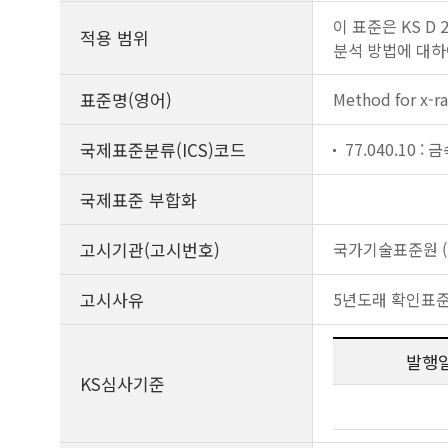
이 표준은 KS D 2
적용 범위
분석 방법에 대하
표준명(영어)
Method for x-ra
국제표준분류(ICS)코드
77.040.10 
국제표준 부합화
고시기관(고시번호)
국가기술표준원 (제
고시사유
5년도래 확인표
발행
KS심사기준