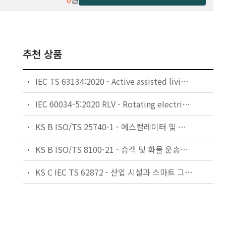
추천 상품
IEC TS 63134:2020 - Active assisted living (AAL) use cases
IEC 60034-5:2020 RLV - Rotating electrical machines - Part 5: Degrees of protection provided by the integral design of rotating electrical machines (IP code) - Classification
KS B ISO/TS 25740-1 - 에스컬레이터 및 무빙워크에 대한 안전요건 — 제1부: 세계공통 필수 안전요건(GESRs)
KS B ISO/TS 8100-21 - 승객 및 화물 운송용 엘리베이터 —제21부: 세계공통 필수안전요건(GESRs)을 충족하는 세계공통 안전 파라미터(GSPs)
KS C IEC TS 62872 - 산업 시설과 스마트 그리드 사이의 산업 공정 측정, 제어 및 자동화 시스템 인터페이스