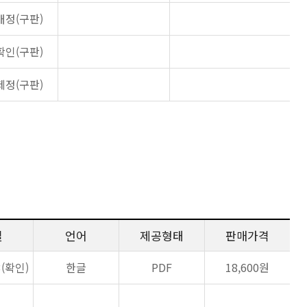
개정(구판)
확인(구판)
제정(구판)
일
언어
제공형태
판매가격
3(확인)
한글
PDF
18,600원