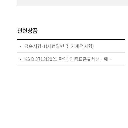
관련상품
금속시험-1(시험일반 및 기계적시험)
KS D 3712(2021 확인) 인증표준콜렉션 - 훼로 망간