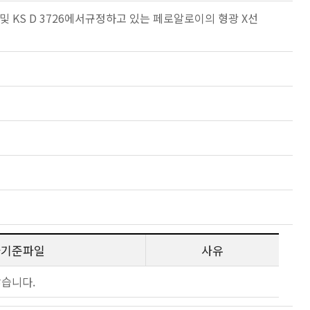
S D 3721 및 KS D 3726에서규정하고 있는 페로알로이의 형광 X선
사기준파일
사유
않습니다.