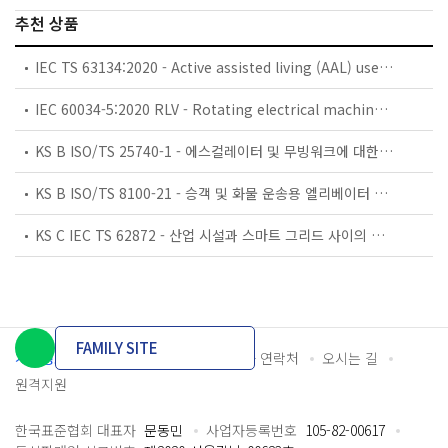
추천 상품
IEC TS 63134:2020 - Active assisted living (AAL) use cases
IEC 60034-5:2020 RLV - Rotating electrical machines - Part 5: Degrees of protection provided by the integral design of rotating electrical machines (IP code) - Classification
KS B ISO/TS 25740-1 - 에스컬레이터 및 무빙워크에 대한 안전요건 — 제1부: 세계공통 필수 안전요건(GESRs)
KS B ISO/TS 8100-21 - 승객 및 화물 운송용 엘리베이터 —제21부: 세계공통 필수안전요건(GESRs)을 충족하는 세계공통 안전 파라미터(GSPs)
KS C IEC TS 62872 - 산업 시설과 스마트 그리드 사이의 산업 공정 측정, 제어 및 자동화 시스템 인터페이스
FAMILY SITE
개인정보처리방침
이용약관
담당자 연락처
오시는 길
원격지원
한국표준협회 대표자
문동민
사업자등록번호
105-82-00617