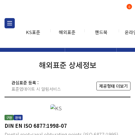
0
KS표준
해외표준
핸드북
온라
해외표준
해외표준검색
해외표
검색
해외표준 상세정보
관심표준 등록 :
제공형태 더보기
표준업데이트 시 알림서비스
구판
판매
DIN EN ISO 6877:1998-07
Dental root-canal obturating points (ISO 6877:1995)-