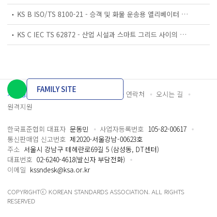
KS B ISO/TS 8100-21 - 승객 및 화물 운송용 엘리베이터 —제21부: 세계공통 필수안전요건(GESRs)을 충족하는 세계공통 안전 파라미터(GSPs)
KS C IEC TS 62872 - 산업 시설과 스마트 그리드 사이의 산업 공정 측정, 제어 및 자동화 시스템 인터페이스
FAMILY SITE
개인정보처리방침
이용약관
담당자 연락처
오시는 길
원격지원
한국표준협회 대표자
문동민
사업자등록번호
105-82-00617
통신판매업 신고번호
제2020-서울강남-00623호
주소
서울시 강남구 테헤란로69길 5 (삼성동, DT센터)
대표번호
02-6240-4618(발신자 부담전화)
이메일
kssndesk@ksa.or.kr
COPYRIGHTⓒ KOREAN STANDARDS ASSOCIATION. ALL RIGHTS
RESERVED