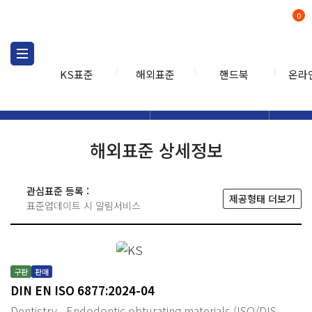
0
KS표준
해외표준
핸드북
온라
해외표준
해외표준검색
해외표
검색
해외표준 상세정보
관심표준 등록 :
제공형태 더보기
표준업데이트 시 알림서비스
구판
판매
DIN EN ISO 6877:2024-04
Dentistry - Endodontic obturating materials (ISO/DIS