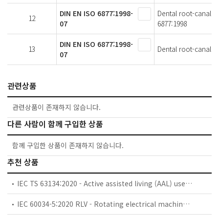
DIN EN ISO 6877:1998-
Dental root-canal o
12
07
6877:1998
DIN EN ISO 6877:1998-
13
Dental root-canal ob
07
관련상품
관련상품이 존재하지 않습니다.
다른 사람이 함께 구입한 상품
함께 구입한 상품이 존재하지 않습니다.
추천 상품
IEC TS 63134:2020 - Active assisted living (AAL) use cases
IEC 60034-5:2020 RLV - Rotating electrical machines - Part 5: Degrees of protection provided by the integral design of rotating electrical machines (IP code) - Classification