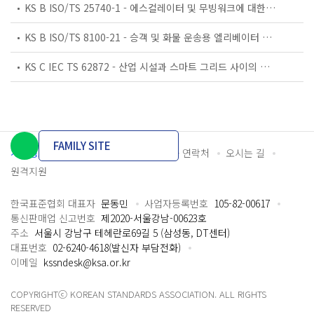
KS B ISO/TS 25740-1 - 에스컬레이터 및 무빙워크에 대한 안전요건 — 제1부: 세계공통 필수 안전요건(GESRs)
KS B ISO/TS 8100-21 - 승객 및 화물 운송용 엘리베이터 —제21부: 세계공통 필수안전요건(GESRs)을 충족하는 세계공통 안전 파라미터(GSPs)
KS C IEC TS 62872 - 산업 시설과 스마트 그리드 사이의 산업 공정 측정, 제어 및 자동화 시스템 인터페이스
FAMILY SITE
개인정보처리방침
이용약관
담당자 연락처
오시는 길
원격지원
한국표준협회 대표자
문동민
사업자등록번호
105-82-00617
통신판매업 신고번호
제2020-서울강남-00623호
주소
서울시 강남구 테헤란로69길 5 (삼성동, DT센터)
대표번호
02-6240-4618(발신자 부담전화)
이메일
kssndesk@ksa.or.kr
COPYRIGHTⓒ KOREAN STANDARDS ASSOCIATION. ALL RIGHTS
RESERVED