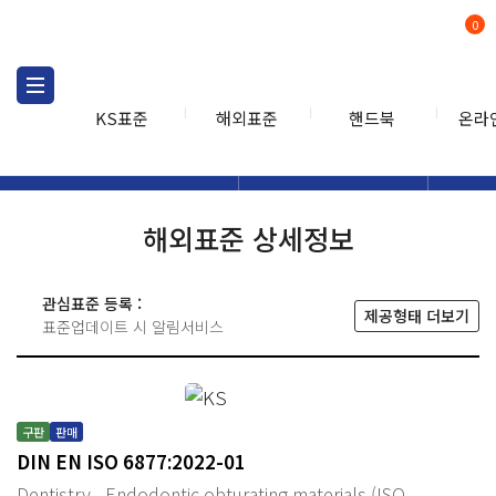
0
KS표준
해외표준
핸드북
온라
해외표준
해외표준검색
해외표
검색
해외표준 상세정보
관심표준 등록 :
제공형태 더보기
표준업데이트 시 알림서비스
구판
판매
DIN EN ISO 6877:2022-01
Dentistry - Endodontic obturating materials (ISO