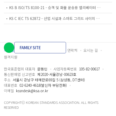
KS B ISO/TS 8100-21 - 승객 및 화물 운송용 엘리베이터 —제21부: 세계공통 필수안전요건(GESRs)을 충족하는 세계공통 안전 파라미터(GSPs)
KS C IEC TS 62872 - 산업 시설과 스마트 그리드 사이의 산업 공정 측정, 제어 및 자동화 시스템 인터페이스
FAMILY SITE
개인정보처리방침
이용약관
담당자 연락처
오시는 길
원격지원
한국표준협회 대표자
문동민
사업자등록번호
105-82-00617
통신판매업 신고번호
제2020-서울강남-00623호
주소
서울시 강남구 테헤란로69길 5 (삼성동, DT센터)
대표번호
02-6240-4618(발신자 부담전화)
이메일
kssndesk@ksa.or.kr
COPYRIGHTⓒ KOREAN STANDARDS ASSOCIATION. ALL RIGHTS
RESERVED