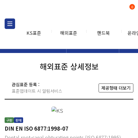
0
KS표준
해외표준
핸드북
온라
해외표준
해외표준검색
해외표
검색
해외표준 상세정보
관심표준 등록 :
제공형태 더보기
표준업데이트 시 알림서비스
구판
판매
DIN EN ISO 6877:1998-07
Dental root-canal obturating points (ISO 6877:1995)