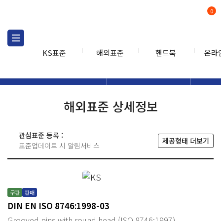
0
KS표준
해외표준
핸드북
온라
해외표준
해외표준검색
해외표
검색
해외표준 상세정보
관심표준 등록 :
제공형태 더보기
표준업데이트 시 알림서비스
구판
판매
DIN EN ISO 8746:1998-03
Grooved pins with round head (ISO 8746:1997)