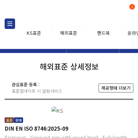
0
KS표준
해외표준
핸드북
온라
해외표준
해외표준검색
해외표
검색
해외표준 상세정보
관심표준 등록 :
제공형태 더보기
표준업데이트 시 알림서비스
표준
판매
DIN EN ISO 8746:2025-09
Fasteners - Grooved pins with round head - Full-length