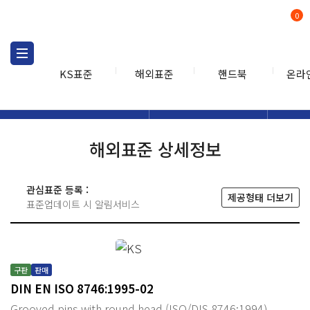
0
KS표준
해외표준
핸드북
온라
해외표준
해외표준검색
해외표
검색
해외표준 상세정보
관심표준 등록 :
제공형태 더보기
표준업데이트 시 알림서비스
구판
판매
DIN EN ISO 8746:1995-02
Grooved pins with round head (ISO/DIS 8746:1994)-