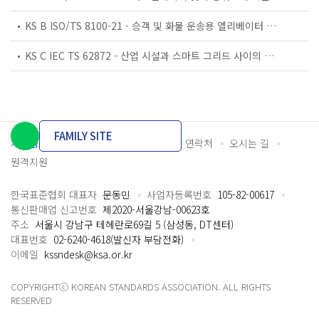
KS B ISO/TS 8100-21 - 승객 및 화물 운송용 엘리베이터 —제21부: 세계공통 필수안전요건(GESRs)을 충족하는 세계공통 안전 파라미터(GSPs)
KS C IEC TS 62872 - 산업 시설과 스마트 그리드 사이의 산업 공정 측정, 제어 및 자동화 시스템 인터페이스
FAMILY SITE
개인정보처리방침
이용약관
담당자 연락처
오시는 길
원격지원
한국표준협회 대표자
문동민
사업자등록번호
105-82-00617
통신판매업 신고번호
제2020-서울강남-00623호
주소
서울시 강남구 테헤란로69길 5 (삼성동, DT센터)
대표번호
02-6240-4618(발신자 부담전화)
이메일
kssndesk@ksa.or.kr
COPYRIGHTⓒ KOREAN STANDARDS ASSOCIATION. ALL RIGHTS
RESERVED