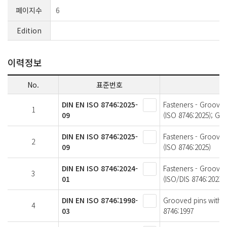
페이지수
6
Edition
이력정보
No.
표준번호
DIN EN ISO 8746:2025-
Fasteners - Grooved
1
09
(ISO 8746:2025); Ge
DIN EN ISO 8746:2025-
Fasteners - Grooved
2
09
(ISO 8746:2025)
DIN EN ISO 8746:2024-
Fasteners - Grooved
3
01
(ISO/DIS 8746:2023)
DIN EN ISO 8746:1998-
Grooved pins with 
4
03
8746:1997