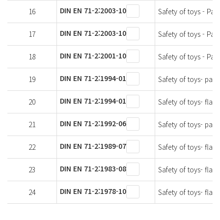
DIN EN 71-2:2003-10
16
Safety of toys - Pa
DIN EN 71-2:2003-10
17
Safety of toys - Par
DIN EN 71-2:2001-10
18
Safety of toys - Pa
DIN EN 71-2:1994-01
19
Safety of toys- par
DIN EN 71-2:1994-01
20
Safety of toys- flam
DIN EN 71-2:1992-06
21
Safety of toys- part
DIN EN 71-2:1989-07
22
Safety of toys- flam
DIN EN 71-2:1983-08
23
Safety of toys- flam
DIN EN 71-2:1978-10
24
Safety of toys- flam