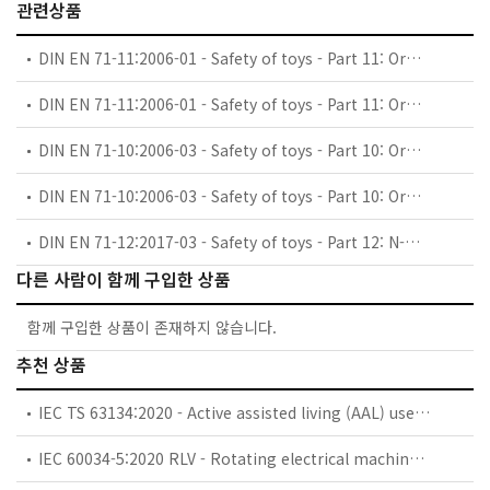
관련상품
DIN EN 71-11:2006-01 - Safety of toys - Part 11: Organic chemical compounds - Methods of analysis
DIN EN 71-11:2006-01 - Safety of toys - Part 11: Organic chemical compounds - Methods of analysis; German version EN 71-11:2005
DIN EN 71-10:2006-03 - Safety of toys - Part 10: Organic chemical compounds - Sample preparation and extraction
DIN EN 71-10:2006-03 - Safety of toys - Part 10: Organic chemical compounds - Sample preparation and extraction; German version EN 71-10:2005
DIN EN 71-12:2017-03 - Safety of toys - Part 12: N-Nitrosamines and N-nitrosatable substances; German version EN 71-12:2016
다른 사람이 함께 구입한 상품
함께 구입한 상품이 존재하지 않습니다.
추천 상품
IEC TS 63134:2020 - Active assisted living (AAL) use cases
IEC 60034-5:2020 RLV - Rotating electrical machines - Part 5: Degrees of protection provided by the integral design of rotating electrical machines (IP code) - Classification