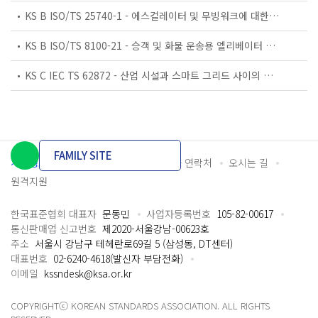
KS B ISO/TS 25740-1 - 에스컬레이터 및 무빙워크에 대한 안전요건 — 제1부: 세계공통 필수 안전요건(GESRs)
KS B ISO/TS 8100-21 - 승객 및 화물 운송용 엘리베이터 —제21부: 세계공통 필수안전요건(GESRs)을 충족하는 세계공통 안전 파라미터(GSPs)
KS C IEC TS 62872 - 산업 시설과 스마트 그리드 사이의 산업 공정 측정, 제어 및 자동화 시스템 인터페이스
FAMILY SITE
개인정보처리방침
이용약관
담당자 연락처
오시는 길
원격지원
한국표준협회 대표자
문동민
사업자등록번호
105-82-00617
통신판매업 신고번호
제2020-서울강남-00623호
주소
서울시 강남구 테헤란로69길 5 (삼성동, DT센터)
대표번호
02-6240-4618(발신자 부담전화)
이메일
kssndesk@ksa.or.kr
COPYRIGHTⓒ KOREAN STANDARDS ASSOCIATION. ALL RIGHTS