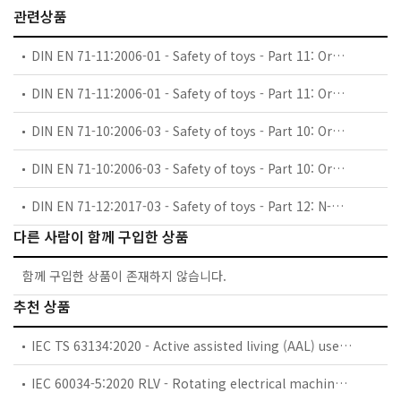
관련상품
DIN EN 71-11:2006-01 - Safety of toys - Part 11: Organic chemical compounds - Methods of analysis
DIN EN 71-11:2006-01 - Safety of toys - Part 11: Organic chemical compounds - Methods of analysis; German version EN 71-11:2005
DIN EN 71-10:2006-03 - Safety of toys - Part 10: Organic chemical compounds - Sample preparation and extraction
DIN EN 71-10:2006-03 - Safety of toys - Part 10: Organic chemical compounds - Sample preparation and extraction; German version EN 71-10:2005
DIN EN 71-12:2017-03 - Safety of toys - Part 12: N-Nitrosamines and N-nitrosatable substances; German version EN 71-12:2016
다른 사람이 함께 구입한 상품
함께 구입한 상품이 존재하지 않습니다.
추천 상품
IEC TS 63134:2020 - Active assisted living (AAL) use cases
IEC 60034-5:2020 RLV - Rotating electrical machines - Part 5: Degrees of protection provided by the integral design of rotating electrical machines (IP code) - Classification