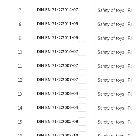
DIN EN 71-2:2014-07
7
Safety of toys - Pa
DIN EN 71-2:2011-09
8
Safety of toys - Pa
DIN EN 71-2:2011-09
9
Safety of toys - Par
DIN EN 71-2:2010-07
10
Safety of toys - Pa
DIN EN 71-2:2007-07
11
Safety of toys - Pa
DIN EN 71-2:2007-07
12
Safety of toys - Pa
DIN EN 71-2:2006-04
13
Safety of toys - Par
DIN EN 71-2:2006-04
14
Safety of toys - Pa
DIN EN 71-2:2005-09
15
Safety of toys - Pa
DIN EN 71-2:2003-10
16
Safety of toys - Pa