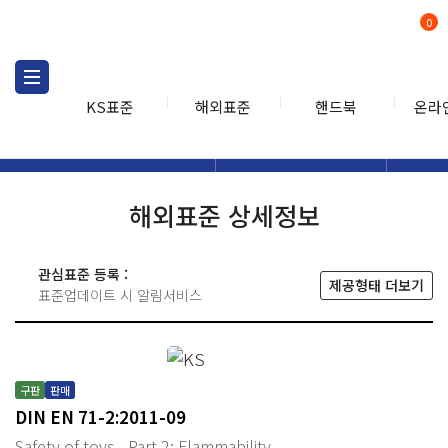
0
KS표준
해외표준
핸드북
온라
해외표준
해외표준검색
해외표
검색
해외표준 상세정보
관심표준 등록 :
제공형태 더보기
표준업데이트 시 알림서비스
구판
판매
DIN EN 71-2:2011-09
Safety of toys - Part 2: Flammability