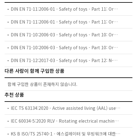
DIN EN 71-11:2006-01 - Safety of toys - Part 11: Organic chemical compounds - Methods of analysis
DIN EN 71-11:2006-01 - Safety of toys - Part 11: Organic chemical compounds - Methods of analysis; German version EN 71-11:2005
DIN EN 71-10:2006-03 - Safety of toys - Part 10: Organic chemical compounds - Sample preparation and extraction
DIN EN 71-10:2006-03 - Safety of toys - Part 10: Organic chemical compounds - Sample preparation and extraction; German version EN 71-10:2005
DIN EN 71-12:2017-03 - Safety of toys - Part 12: N-Nitrosamines and N-nitrosatable substances; German version EN 71-12:2016
다른 사람이 함께 구입한 상품
함께 구입한 상품이 존재하지 않습니다.
추천 상품
IEC TS 63134:2020 - Active assisted living (AAL) use cases
IEC 60034-5:2020 RLV - Rotating electrical machines - Part 5: Degrees of protection provided by the integral design of rotating electrical machines (IP code) - Classification
KS B ISO/TS 25740-1 - 에스컬레이터 및 무빙워크에 대한 안전요건 — 제1부: 세계공통 필수 안전요건(GESRs)