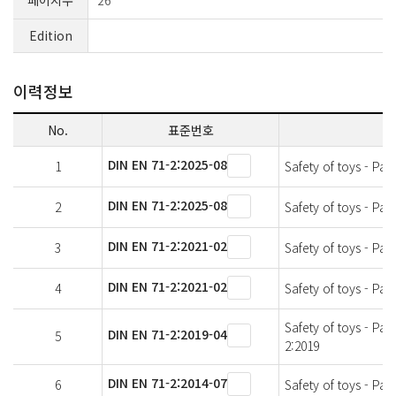
Edition
이력정보
No.
표준번호
DIN EN 71-2:2025-08
1
Safety of toys - Pa
DIN EN 71-2:2025-08
2
Safety of toys - Pa
DIN EN 71-2:2021-02
3
Safety of toys - Pa
DIN EN 71-2:2021-02
4
Safety of toys - Par
Safety of toys - Pa
DIN EN 71-2:2019-04
5
2:2019
DIN EN 71-2:2014-07
6
Safety of toys - Pa