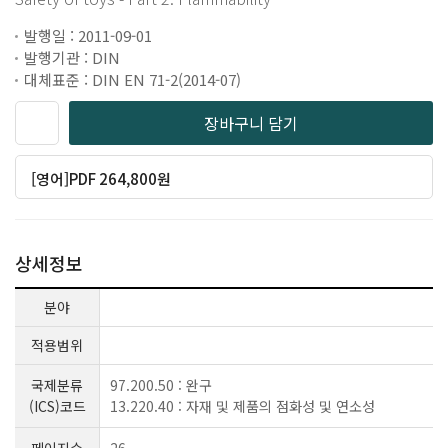
발행일 : 2011-09-01
발행기관 : DIN
대체표준 : DIN EN 71-2(2014-07)
장바구니 담기
[영어]PDF 264,800원
상세정보
분야
적용범위
국제분류
97.200.50 : 완구
(ICS)코드
13.220.40 : 자재 및 제품의 점화성 및 연소성
페이지수
26