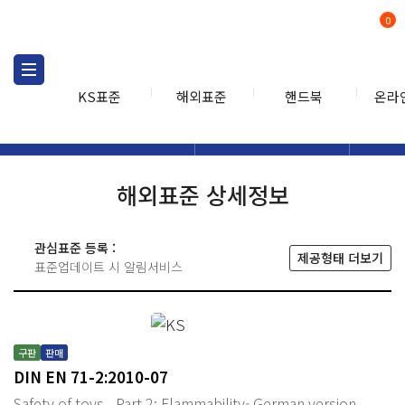
0
KS표준
해외표준
핸드북
온라
해외표준
해외표준검색
해외표
검색
해외표준 상세정보
관심표준 등록 :
제공형태 더보기
표준업데이트 시 알림서비스
구판
판매
DIN EN 71-2:2010-07
Safety of toys - Part 2: Flammability- German version