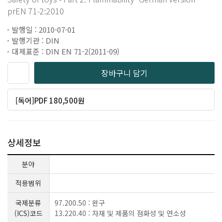
prEN 71-2:2010
발행일 : 2010-07-01
발행기관 : DIN
대체표준 : DIN EN 71-2(2011-09)
장바구니 담기
[독어]PDF 180,500원
상세정보
분야
적용범위
국제분류
97.200.50 : 완구
(ICS)코드
13.220.40 : 자재 및 제품의 점화성 및 연소성