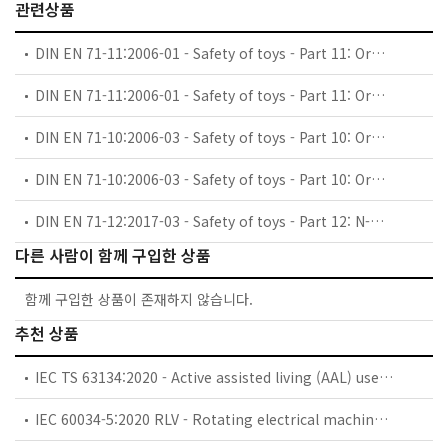
관련상품
DIN EN 71-11:2006-01 - Safety of toys - Part 11: Organic chemical compounds - Methods of analysis
DIN EN 71-11:2006-01 - Safety of toys - Part 11: Organic chemical compounds - Methods of analysis; German version EN 71-11:2005
DIN EN 71-10:2006-03 - Safety of toys - Part 10: Organic chemical compounds - Sample preparation and extraction
DIN EN 71-10:2006-03 - Safety of toys - Part 10: Organic chemical compounds - Sample preparation and extraction; German version EN 71-10:2005
DIN EN 71-12:2017-03 - Safety of toys - Part 12: N-Nitrosamines and N-nitrosatable substances; German version EN 71-12:2016
다른 사람이 함께 구입한 상품
함께 구입한 상품이 존재하지 않습니다.
추천 상품
IEC TS 63134:2020 - Active assisted living (AAL) use cases
IEC 60034-5:2020 RLV - Rotating electrical machines - Part 5: Degrees of protection provided by the integral design of rotating electrical machines (IP code) - Classification