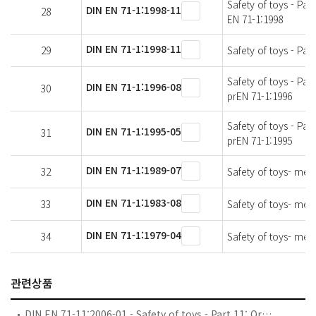
Safety of toys - Pa
DIN EN 71-1:1998-11
28
EN 71-1:1998
DIN EN 71-1:1998-11
29
Safety of toys - Par
Safety of toys - Pa
DIN EN 71-1:1996-08
30
prEN 71-1:1996
Safety of toys - Pa
DIN EN 71-1:1995-05
31
prEN 71-1:1995
DIN EN 71-1:1989-07
32
Safety of toys- mec
DIN EN 71-1:1983-08
33
Safety of toys- mec
DIN EN 71-1:1979-04
34
Safety of toys- mec
관련상품
DIN EN 71-11:2006-01 - Safety of toys - Part 11: Organic chemical compounds - Methods of analysis