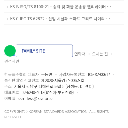
KS B ISO/TS 8100-21 - 승객 및 화물 운송용 엘리베이터 —제21부: 세계공통 필수안전요건(GESRs)을 충족하는 세계공통 안전 파라미터(GSPs)
KS C IEC TS 62872 - 산업 시설과 스마트 그리드 사이의 산업 공정 측정, 제어 및 자동화 시스템 인터페이스
FAMILY SITE
개인정보처리방침
이용약관
담당자 연락처
오시는 길
원격지원
한국표준협회 대표자
문동민
사업자등록번호
105-82-00617
통신판매업 신고번호
제2020-서울강남-00623호
주소
서울시 강남구 테헤란로69길 5 (삼성동, DT센터)
대표번호
02-6240-4618(발신자 부담전화)
이메일
kssndesk@ksa.or.kr
COPYRIGHTⓒ KOREAN STANDARDS ASSOCIATION. ALL RIGHTS
RESERVED