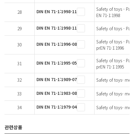
Safety of toys - Pa
DIN EN 71-1:1998-11
28
EN 71-1:1998
DIN EN 71-1:1998-11
29
Safety of toys - Par
Safety of toys - Pa
DIN EN 71-1:1996-08
30
prEN 71-1:1996
Safety of toys - Pa
DIN EN 71-1:1995-05
31
prEN 71-1:1995
DIN EN 71-1:1989-07
32
Safety of toys- mec
DIN EN 71-1:1983-08
33
Safety of toys- mec
DIN EN 71-1:1979-04
34
Safety of toys- mec
관련상품