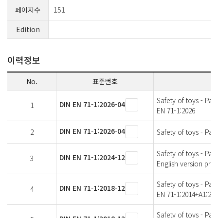
페이지수
151
Edition
이력정보
No.
표준번호
Safety of toys - Pa
DIN EN 71-1:2026-04
1
EN 71-1:2026
DIN EN 71-1:2026-04
2
Safety of toys - Par
Safety of toys - Pa
DIN EN 71-1:2024-12
3
English version prE
Safety of toys - Pa
DIN EN 71-1:2018-12
4
EN 71-1:2014+A1:20
Safety of toys - Par