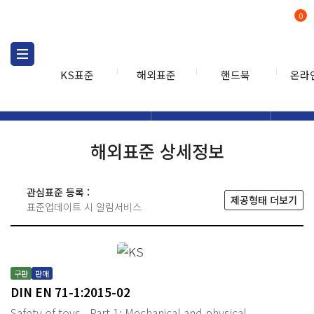
0
KS표준
해외표준
핸드북
온라
해외표준
해외표준검색
해외표
검색
해외표준 상세정보
관심표준 등록 :
제공형태 더보기
표준업데이트 시 알림서비스
구판
판매
DIN EN 71-1:2015-02
Safety of toys - Part 1: Mechanical and physical