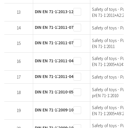
Safety of toys - Pa
DIN EN 71-1:2013-12
13
EN 71-1:2011+A2:20
DIN EN 71-1:2011-07
14
Safety of toys - Par
Safety of toys - Pa
DIN EN 71-1:2011-07
15
EN 71-1:2011
Safety of toys - Pa
DIN EN 71-1:2011-04
16
EN 71-1:2005+A14:2
DIN EN 71-1:2011-04
17
Safety of toys - Par
Safety of toys - Pa
DIN EN 71-1:2010-05
18
prEN 71-1:2010
Safety of toys - Pa
DIN EN 71-1:2009-10
19
EN 71-1:2005+A9:20
Safety of toys - Par
DIN EN 71-1:2009-10