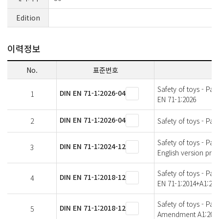
Edition
이력정보
No.
표준번호
Safety of toys - Pa
DIN EN 71-1:2026-04
1
EN 71-1:2026
DIN EN 71-1:2026-04
2
Safety of toys - Par
Safety of toys - Pa
DIN EN 71-1:2024-12
3
English version prE
Safety of toys - Pa
DIN EN 71-1:2018-12
4
EN 71-1:2014+A1:20
Safety of toys - Par
DIN EN 71-1:2018-12
5
Amendment A1:2018