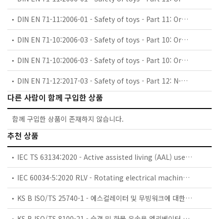
DIN EN 71-11:2006-01 - Safety of toys - Part 11: Organic chemical compounds - Methods of analysis; German version EN 71-11:2005
DIN EN 71-10:2006-03 - Safety of toys - Part 10: Organic chemical compounds - Sample preparation and extraction
DIN EN 71-10:2006-03 - Safety of toys - Part 10: Organic chemical compounds - Sample preparation and extraction; German version EN 71-10:2005
DIN EN 71-12:2017-03 - Safety of toys - Part 12: N-Nitrosamines and N-nitrosatable substances; German version EN 71-12:2016
다른 사람이 함께 구입한 상품
함께 구입한 상품이 존재하지 않습니다.
추천 상품
IEC TS 63134:2020 - Active assisted living (AAL) use cases
IEC 60034-5:2020 RLV - Rotating electrical machines - Part 5: Degrees of protection provided by the integral design of rotating electrical machines (IP code) - Classification
KS B ISO/TS 25740-1 - 에스컬레이터 및 무빙워크에 대한 안전요건 — 제1부: 세계공통 필수 안전요건(GESRs)
KS B ISO/TS 8100-21 - 승객 및 화물 운송용 엘리베이터 —제21부: 세계공통 필수안전요건(GESRs)을 충족하는 세계공통 안전 파라미터(GSPs)