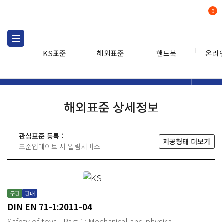
0
KS표준
해외표준
핸드북
온라
해외표준
해외표준검색
해외표
검색
해외표준 상세정보
관심표준 등록 :
제공형태 더보기
표준업데이트 시 알림서비스
구판
판매
DIN EN 71-1:2011-04
Safety of toys - Part 1: Mechanical and physical