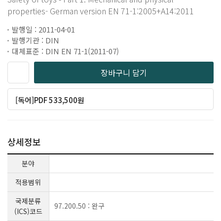
properties- German version EN 71-1:2005+A14:2011
발행일 : 2011-04-01
발행기관 : DIN
대체표준 : DIN EN 71-1(2011-07)
장바구니 담기
[독어]PDF 533,500원
상세정보
분야
적용범위
국제분류
97.200.50 : 완구
(ICS)코드