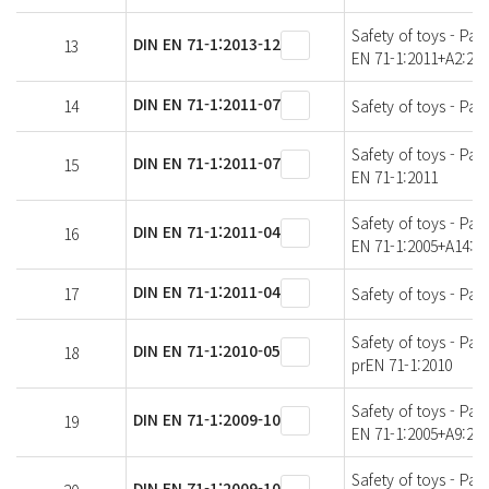
Safety of toys - Pa
DIN EN 71-1:2013-12
13
EN 71-1:2011+A2:20
DIN EN 71-1:2011-07
14
Safety of toys - Par
Safety of toys - Pa
DIN EN 71-1:2011-07
15
EN 71-1:2011
Safety of toys - Pa
DIN EN 71-1:2011-04
16
EN 71-1:2005+A14:2
DIN EN 71-1:2011-04
17
Safety of toys - Par
Safety of toys - Pa
DIN EN 71-1:2010-05
18
prEN 71-1:2010
Safety of toys - Pa
DIN EN 71-1:2009-10
19
EN 71-1:2005+A9:20
Safety of toys - Par
DIN EN 71-1:2009-10