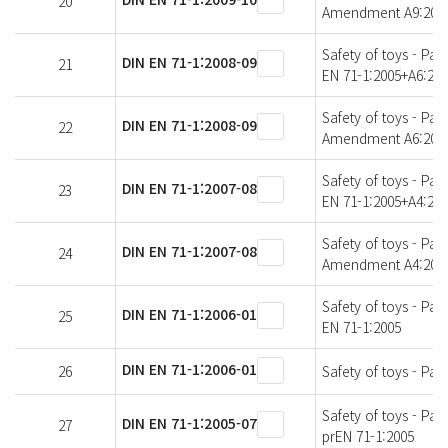
20
Amendment A9:2009
Safety of toys - Pa
DIN EN 71-1:2008-09
21
EN 71-1:2005+A6:20
Safety of toys - Par
DIN EN 71-1:2008-09
22
Amendment A6:2008
Safety of toys - Pa
DIN EN 71-1:2007-08
23
EN 71-1:2005+A4:20
Safety of toys - Par
DIN EN 71-1:2007-08
24
Amendment A4:2007
Safety of toys - Pa
DIN EN 71-1:2006-01
25
EN 71-1:2005
DIN EN 71-1:2006-01
26
Safety of toys - Par
Safety of toys - Pa
DIN EN 71-1:2005-07
27
prEN 71-1:2005