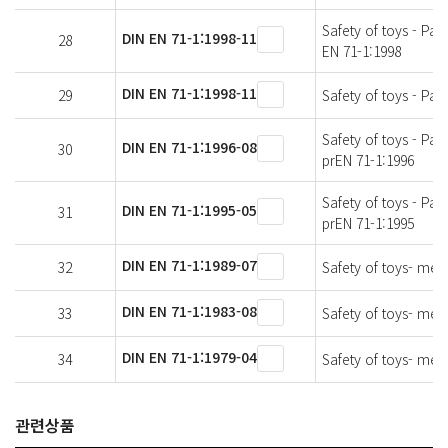
Safety of toys - Pa
DIN EN 71-1:1998-11
28
EN 71-1:1998
DIN EN 71-1:1998-11
29
Safety of toys - Par
Safety of toys - Pa
DIN EN 71-1:1996-08
30
prEN 71-1:1996
Safety of toys - Pa
DIN EN 71-1:1995-05
31
prEN 71-1:1995
DIN EN 71-1:1989-07
32
Safety of toys- mec
DIN EN 71-1:1983-08
33
Safety of toys- mec
DIN EN 71-1:1979-04
34
Safety of toys- mec
관련상품