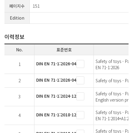
페이지수
151
Edition
이력정보
No.
표준번호
Safety of toys - Pa
DIN EN 71-1:2026-04
1
EN 71-1:2026
DIN EN 71-1:2026-04
2
Safety of toys - Par
Safety of toys - Pa
DIN EN 71-1:2024-12
3
English version prE
Safety of toys - Pa
DIN EN 71-1:2018-12
4
EN 71-1:2014+A1:20
Safety of toys - Par