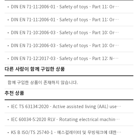
DIN EN 71-11:2006-01 - Safety of toys - Part 11: Organic chemical compounds - Methods of analysis
DIN EN 71-11:2006-01 - Safety of toys - Part 11: Organic chemical compounds - Methods of analysis; German version EN 71-11:2005
DIN EN 71-10:2006-03 - Safety of toys - Part 10: Organic chemical compounds - Sample preparation and extraction
DIN EN 71-10:2006-03 - Safety of toys - Part 10: Organic chemical compounds - Sample preparation and extraction; German version EN 71-10:2005
DIN EN 71-12:2017-03 - Safety of toys - Part 12: N-Nitrosamines and N-nitrosatable substances; German version EN 71-12:2016
다른 사람이 함께 구입한 상품
함께 구입한 상품이 존재하지 않습니다.
추천 상품
IEC TS 63134:2020 - Active assisted living (AAL) use cases
IEC 60034-5:2020 RLV - Rotating electrical machines - Part 5: Degrees of protection provided by the integral design of rotating electrical machines (IP code) - Classification
KS B ISO/TS 25740-1 - 에스컬레이터 및 무빙워크에 대한 안전요건 — 제1부: 세계공통 필수 안전요건(GESRs)