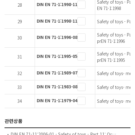
Safety of toys - Pa
DIN EN 71-1:1998-11
28
EN 71-1:1998
DIN EN 71-1:1998-11
29
Safety of toys - Par
Safety of toys - Pa
DIN EN 71-1:1996-08
30
prEN 71-1:1996
Safety of toys - Pa
DIN EN 71-1:1995-05
31
prEN 71-1:1995
DIN EN 71-1:1989-07
32
Safety of toys- mec
DIN EN 71-1:1983-08
33
Safety of toys- mec
DIN EN 71-1:1979-04
34
Safety of toys- mec
관련상품
DIN EN 71-11:2006-01 - Safety of toys - Part 11: Organic chemical compounds - Methods of analysis