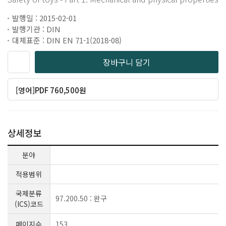
발행일 : 2015-02-01
발행기관 : DIN
대체표준 : DIN EN 71-1(2018-08)
장바구니 담기
[영어]PDF 760,500원
상세정보
분야
적용범위
국제분류
97.200.50 : 완구
(ICS)코드
페이지수
153