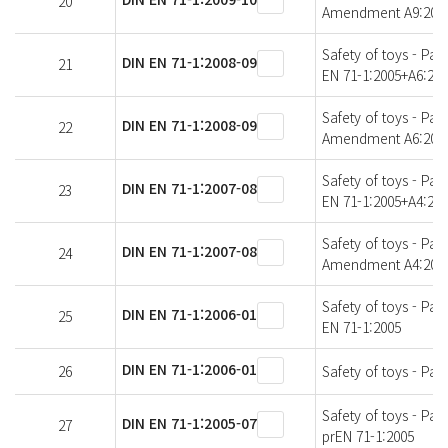
20
Amendment A9:2009
Safety of toys - Pa
DIN EN 71-1:2008-09
21
EN 71-1:2005+A6:20
Safety of toys - Par
DIN EN 71-1:2008-09
22
Amendment A6:2008
Safety of toys - Pa
DIN EN 71-1:2007-08
23
EN 71-1:2005+A4:20
Safety of toys - Par
DIN EN 71-1:2007-08
24
Amendment A4:2007
Safety of toys - Pa
DIN EN 71-1:2006-01
25
EN 71-1:2005
DIN EN 71-1:2006-01
26
Safety of toys - Par
Safety of toys - Pa
DIN EN 71-1:2005-07
27
prEN 71-1:2005