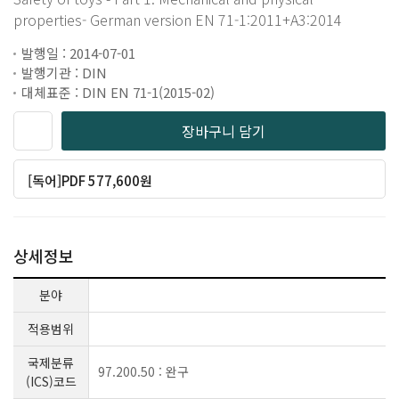
properties- German version EN 71-1:2011+A3:2014
발행일 : 2014-07-01
발행기관 : DIN
대체표준 : DIN EN 71-1(2015-02)
장바구니 담기
[독어]PDF 577,600원
상세정보
분야
적용범위
국제분류
97.200.50 : 완구
(ICS)코드